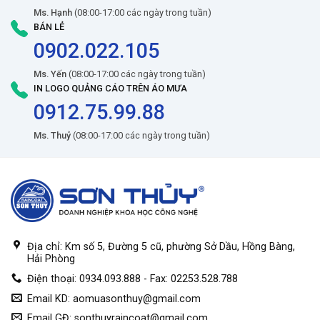
Ms. Hạnh
(08:00-17:00 các ngày trong tuần)
BÁN LẺ
0902.022.105
Ms. Yến
(08:00-17:00 các ngày trong tuần)
IN LOGO QUẢNG CÁO TRÊN ÁO MƯA
0912.75.99.88
Ms. Thuỷ
(08:00-17:00 các ngày trong tuần)
Địa chỉ: Km số 5, Đường 5 cũ, phường Sở Dầu, Hồng Bàng,
Hải Phòng
Điện thoại: 0934.093.888 - Fax: 02253.528.788
Email KD:
aomuasonthuy@gmail.com
Email GĐ:
sonthuyraincoat@gmail.com