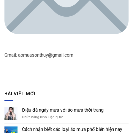
Gmail:
aomuasonthuy@gmail.com
BÀI VIẾT MỚI
Điệu đà ngày mưa với áo mưa thời trang
Chức năng bình luận bị tắt
ở
Điệu
đà
Cách nhận biết các loại áo mưa phổ biến hiện nay
ngày