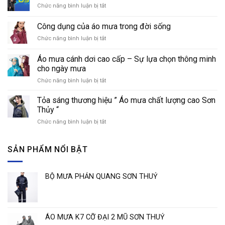
Chức năng bình luận bị tắt
ở
mưa
Cách
với
nhận
áo
Công dụng của áo mưa trong đời sống
biết
mưa
Chức năng bình luận bị tắt
ở
các
thời
Công
loại
trang
dụng
áo
Áo mưa cánh dơi cao cấp – Sự lựa chọn thông minh
của
mưa
cho ngày mưa
áo
phổ
Chức năng bình luận bị tắt
ở
mưa
biến
Áo
trong
hiện
mưa
đời
Tỏa sáng thương hiệu ” Áo mưa chất lượng cao Sơn
nay
cánh
sống
Thủy “
dơi
Chức năng bình luận bị tắt
ở
cao
Tỏa
cấp
sáng
–
thương
SẢN PHẨM NỔI BẬT
Sự
hiệu
lựa
”
chọn
Áo
thông
BỘ MƯA PHẢN QUANG SƠN THUỶ
mưa
minh
chất
cho
lượng
ngày
cao
mưa
Sơn
ÁO MƯA K7 CỠ ĐẠI 2 MŨ SƠN THUỶ
Thủy