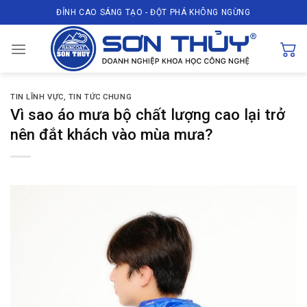
Skip
ĐỈNH CAO SÁNG TẠO - ĐỘT PHÁ KHÔNG NGỪNG
to
content
TIN LĨNH VỰC
,
TIN TỨC CHUNG
Vì sao áo mưa bộ chất lượng cao lại trở
nên đắt khách vào mùa mưa?