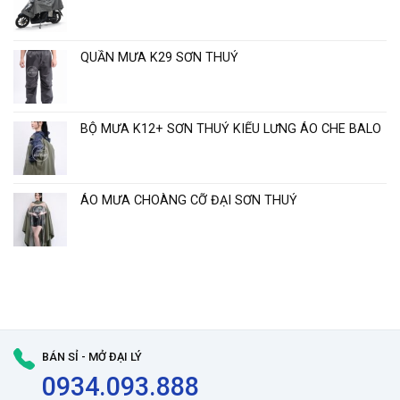
“
QUẦN MƯA K29 SƠN THUỶ
BỘ MƯA K12+ SƠN THUỶ KIỂU LƯNG ÁO CHE BALO
ÁO MƯA CHOÀNG CỠ ĐẠI SƠN THUỶ
BÁN SỈ - MỞ ĐẠI LÝ
0934.093.888