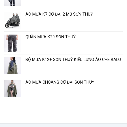
lượng
ngày
cao
mưa
Sơn
ÁO MƯA K7 CỠ ĐẠI 2 MŨ SƠN THUỶ
Thủy
“
QUẦN MƯA K29 SƠN THUỶ
BỘ MƯA K12+ SƠN THUỶ KIỂU LƯNG ÁO CHE BALO
ÁO MƯA CHOÀNG CỠ ĐẠI SƠN THUỶ