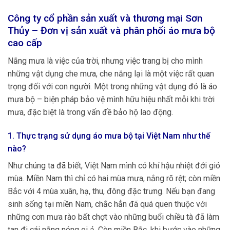
Công ty cổ phần sản xuất và thương mại Sơn
Thủy – Đơn vị sản xuất và phân phối áo mưa bộ
cao cấp
Nắng mưa là việc của trời, nhưng việc trang bị cho mình
những vật dụng che mưa, che nắng lại là một việc rất quan
trọng đối với con người. Một trong những vật dụng đó là áo
mưa bộ – biện pháp bảo vệ mình hữu hiệu nhất mỗi khi trời
mưa, đặc biệt là trong vấn đề bảo hộ lao động.
1. Thực trạng sử dụng áo mưa bộ tại Việt Nam như thế
nào?
Như chúng ta đã biết, Việt Nam mình có khí hậu nhiệt đới gió
mùa. Miền Nam thì chỉ có hai mùa mưa, nắng rõ rệt; còn miền
Bắc với 4 mùa xuân, hạ, thu, đông đặc trưng. Nếu bạn đang
sinh sống tại miền Nam, chắc hẳn đã quá quen thuộc với
những cơn mưa rào bất chợt vào những buổi chiều tà đã làm
tan đi cái nắng nóng oi ả. Còn miền Bắc, khi bước vào những