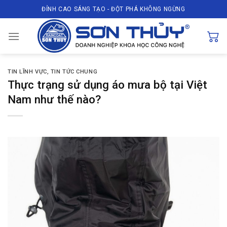
Skip
ĐỈNH CAO SÁNG TẠO - ĐỘT PHÁ KHÔNG NGỪNG
to
content
TIN LĨNH VỰC
,
TIN TỨC CHUNG
Thực trạng sử dụng áo mưa bộ tại Việt
Nam như thế nào?