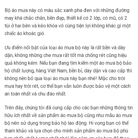
Bộ áo mưa này có màu sắc xanh pha đen với những đường
may khá chắc chắn, bền đẹp, thiết kế có 2 lớp, có mũ, có 2
túi ở hai bên và kéo khóa vô cùng tiện lợi không khác gì một
chiếc áo khoác gió.
Ưu điểm nổi bật của loại áo mưa bộ này là rất bền và dày
dặn, không những che mưa rất tốt mà chống rét cũng hiệu
quả không kém. Nếu bạn đang tìm kiếm một áo mưa bộ bảo
hộ chất lượng, hàng Việt Nam, bền bỉ, dày dặn và cao cấp thì
không nên bỏ qua loại áo mưa này bạn nhé! Mặc cho trời
mưa hay trời rét, cơ thể bạn vẫn luôn được bảo vệ một cách
an toàn nhất và chu đáo nhất.
Trên đây, chúng tôi đã cung cấp cho các bạn những thông tin
hữu ích nhất về sản phẩm áo mưa bộ cũng như mẫu áo mưa
bộ nên sử dụng trong bảo hộ lao động. Hi vọng bạn có thể
tham khảo và lựa chọn cho mình sản phẩm áo mưa bộ phù