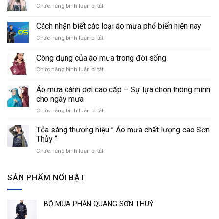
Chức năng bình luận bị tắt
ở
Điệu
đà
Cách nhận biết các loại áo mưa phổ biến hiện nay
ngày
Chức năng bình luận bị tắt
ở
mưa
Cách
với
nhận
áo
Công dụng của áo mưa trong đời sống
biết
mưa
Chức năng bình luận bị tắt
ở
các
thời
Công
loại
trang
dụng
áo
Áo mưa cánh dơi cao cấp – Sự lựa chọn thông minh
của
mưa
cho ngày mưa
áo
phổ
Chức năng bình luận bị tắt
ở
mưa
biến
Áo
trong
hiện
mưa
đời
Tỏa sáng thương hiệu ” Áo mưa chất lượng cao Sơn
nay
cánh
sống
Thủy “
dơi
Chức năng bình luận bị tắt
ở
cao
Tỏa
cấp
sáng
–
thương
SẢN PHẨM NỔI BẬT
Sự
hiệu
lựa
”
chọn
Áo
thông
BỘ MƯA PHẢN QUANG SƠN THUỶ
mưa
minh
chất
cho