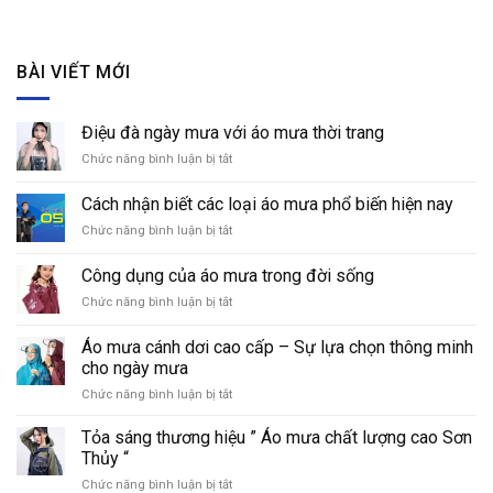
BÀI VIẾT MỚI
Điệu đà ngày mưa với áo mưa thời trang
Chức năng bình luận bị tắt
ở
Điệu
đà
Cách nhận biết các loại áo mưa phổ biến hiện nay
ngày
Chức năng bình luận bị tắt
ở
mưa
Cách
với
nhận
áo
Công dụng của áo mưa trong đời sống
biết
mưa
Chức năng bình luận bị tắt
ở
các
thời
Công
loại
trang
dụng
áo
Áo mưa cánh dơi cao cấp – Sự lựa chọn thông minh
của
mưa
cho ngày mưa
áo
phổ
Chức năng bình luận bị tắt
ở
mưa
biến
Áo
trong
hiện
mưa
đời
Tỏa sáng thương hiệu ” Áo mưa chất lượng cao Sơn
nay
cánh
sống
Thủy “
dơi
Chức năng bình luận bị tắt
ở
cao