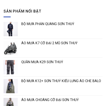
Tỏa
cấp
sáng
–
thương
SẢN PHẨM NỔI BẬT
Sự
hiệu
lựa
”
chọn
Áo
thông
BỘ MƯA PHẢN QUANG SƠN THUỶ
mưa
minh
chất
cho
lượng
ngày
cao
mưa
Sơn
ÁO MƯA K7 CỠ ĐẠI 2 MŨ SƠN THUỶ
Thủy
“
QUẦN MƯA K29 SƠN THUỶ
BỘ MƯA K12+ SƠN THUỶ KIỂU LƯNG ÁO CHE BALO
ÁO MƯA CHOÀNG CỠ ĐẠI SƠN THUỶ