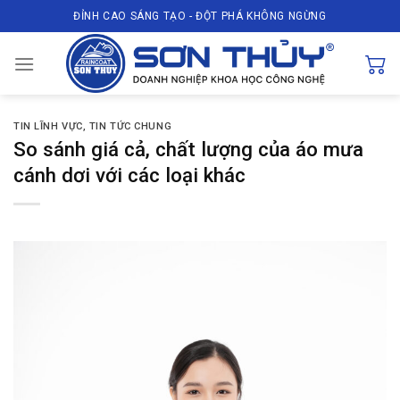
Skip
ĐỈNH CAO SÁNG TẠO - ĐỘT PHÁ KHÔNG NGỪNG
to
content
TIN LĨNH VỰC
,
TIN TỨC CHUNG
So sánh giá cả, chất lượng của áo mưa
cánh dơi với các loại khác