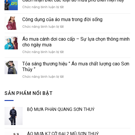
ngày
Chức năng bình luận bị tắt
ở
mưa
Cách
với
nhận
áo
Công dụng của áo mưa trong đời sống
biết
mưa
Chức năng bình luận bị tắt
ở
các
thời
Công
loại
trang
dụng
áo
Áo mưa cánh dơi cao cấp – Sự lựa chọn thông minh
của
mưa
cho ngày mưa
áo
phổ
Chức năng bình luận bị tắt
ở
mưa
biến
Áo
trong
hiện
mưa
đời
Tỏa sáng thương hiệu ” Áo mưa chất lượng cao Sơn
nay
cánh
sống
Thủy “
dơi
Chức năng bình luận bị tắt
ở
cao
Tỏa
cấp
sáng
–
thương
SẢN PHẨM NỔI BẬT
Sự
hiệu
lựa
”
chọn
Áo
thông
BỘ MƯA PHẢN QUANG SƠN THUỶ
mưa
minh
chất
cho
lượng
ngày
cao
mưa
Sơn
ÁO MƯA K7 CỠ ĐẠI 2 MŨ SƠN THUỶ