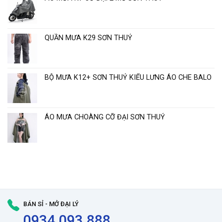
Thủy
“
QUẦN MƯA K29 SƠN THUỶ
BỘ MƯA K12+ SƠN THUỶ KIỂU LƯNG ÁO CHE BALO
ÁO MƯA CHOÀNG CỠ ĐẠI SƠN THUỶ
BÁN SỈ - MỞ ĐẠI LÝ
0934.093.888