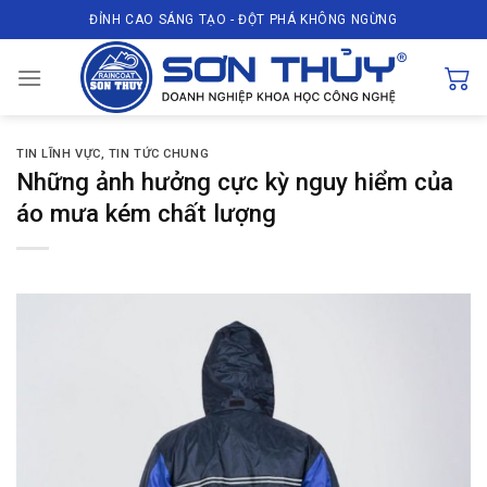
Skip
ĐỈNH CAO SÁNG TẠO - ĐỘT PHÁ KHÔNG NGỪNG
to
content
TIN LĨNH VỰC
,
TIN TỨC CHUNG
Những ảnh hưởng cực kỳ nguy hiểm của
áo mưa kém chất lượng