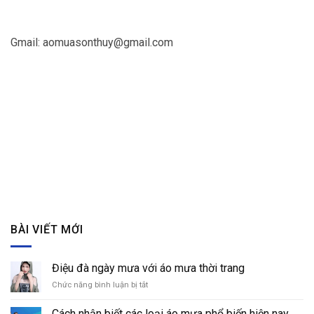
Gmail:
aomuasonthuy@gmail.com
BÀI VIẾT MỚI
Điệu đà ngày mưa với áo mưa thời trang
Chức năng bình luận bị tắt
ở
Điệu
đà
Cách nhận biết các loại áo mưa phổ biến hiện nay