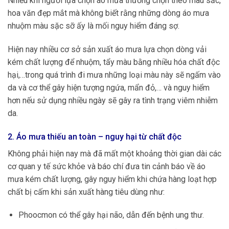
Nhiều khi người lựa chọn áo mưa thường chọn theo màu sắc,
hoa văn đẹp mắt mà không biết rằng những dòng áo mưa
nhuộm màu sặc sỡ ấy là mối nguy hiểm đáng sợ.
Hiện nay nhiều cơ sở sản xuất áo mưa lựa chọn dòng vải
kém chất lượng để nhuộm, tẩy màu bằng nhiều hóa chất độc
hại,…trong quá trình đi mưa những loại màu này sẽ ngấm vào
da và cơ thể gây hiện tượng ngứa, mẩn đỏ,… và nguy hiểm
hơn nếu sử dụng nhiều ngày sẽ gây ra tình trạng viêm nhiễm
da.
2. Áo mưa thiếu an toàn – nguy hại từ chất độc
Không phải hiện nay mà đã mất một khoảng thời gian dài các
cơ quan y tế sức khỏe và báo chí đưa tin cảnh báo về áo
mưa kém chất lượng, gây nguy hiểm khi chứa hàng loạt hợp
chất bị cấm khi sản xuất hàng tiêu dùng như:
Phoocmon có thể gây hại não, dẫn đến bệnh ung thư.