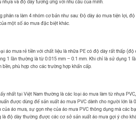
u nhựa và độ dày tương ứng với nhu cầu của mình.
 phân ra làm 4 nhóm cơ bản như sau: Độ dày áo mưa tiện lợi, độ
của một số áo mưa đặc biệt khác.
oại áo mưa rẻ tiền với chất liệu là nhữa PE có độ dày rất thấp (độ
g 1 lần thường là từ 0.015 mm – 0.1 mm. Khi chỉ là sử dụng 1 l
m bền, phù hợp cho các trường hợp khẩn cấp.
ấy nhất tại Việt Nam thường là các loại áo mưa làm từ nhựa PVC
u chuẩn được dùng để sản xuất áo mưa PVC dành cho người lớn là 
bền của áo mưa, sự gọn nhẹ của áo mưa PVC thông dụng mà các b
ng là độ dày thường được các cơ sở sản xuất áo mưa gợi ý cho kh