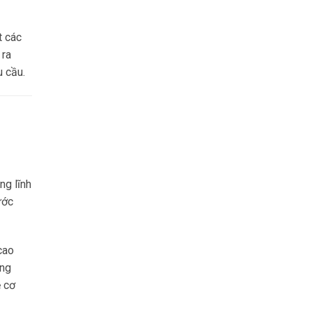
t các
 ra
u cầu.
ng lĩnh
ước
cao
ông
ệ cơ