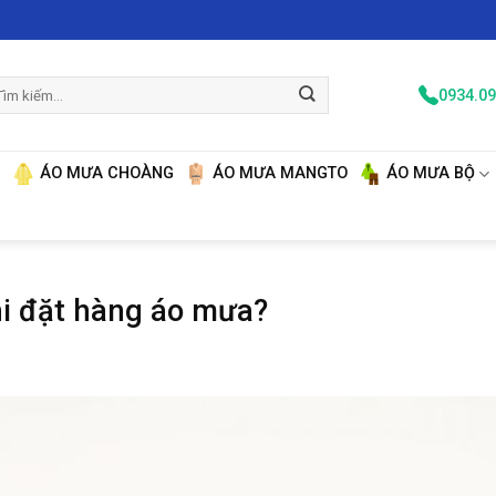
m
0934.09
ếm:
N
ÁO MƯA CHOÀNG
ÁO MƯA MANGTO
ÁO MƯA BỘ
hi đặt hàng áo mưa?