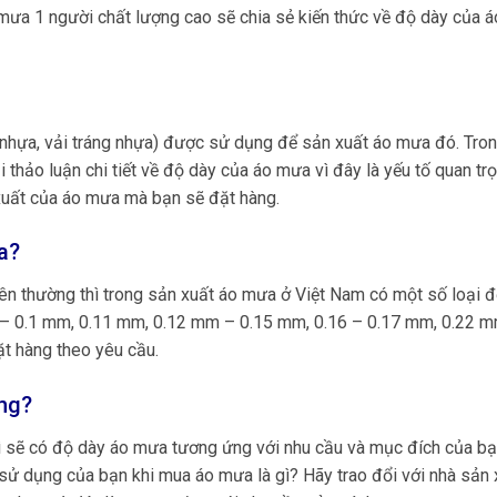
mưa 1 người chất lượng cao sẽ chia sẻ kiến thức về độ dày của 
 nhựa, vải tráng nhựa) được sử dụng để sản xuất áo mưa đó. Tro
thảo luận chi tiết về độ dày của áo mưa vì đây là yếu tố quan tr
xuất của áo mưa mà bạn sẽ đặt hàng.
a?
iên thường thì trong sản xuất áo mưa ở Việt Nam có một số loại 
– 0.1 mm, 0.11 mm, 0.12 mm – 0.15 mm, 0.16 – 0.17 mm, 0.22 m
t hàng theo yêu cầu.
àng?
hì sẽ có độ dày áo mưa tương ứng với nhu cầu và mục đích của b
 sử dụng của bạn khi mua áo mưa là gì? Hãy trao đổi với nhà sản 