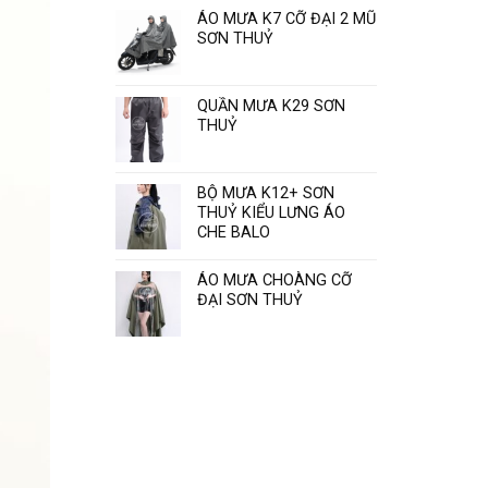
Sơn
ÁO MƯA K7 CỠ ĐẠI 2 MŨ
Thủy
SƠN THUỶ
“
QUẦN MƯA K29 SƠN
THUỶ
BỘ MƯA K12+ SƠN
THUỶ KIỂU LƯNG ÁO
CHE BALO
ÁO MƯA CHOÀNG CỠ
ĐẠI SƠN THUỶ