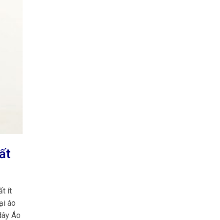
ất
t ít
ại áo
dây Áo