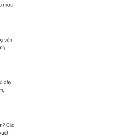
áo mưa,
ng sản
ọng
độ dày
m,
ạn? Các
xuất