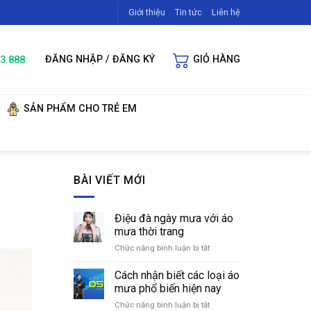
Giới thiệu
Tin tức
Liên hệ
3.888
ĐĂNG NHẬP / ĐĂNG KÝ
GIỎ HÀNG
SẢN PHẨM CHO TRẺ EM
BÀI VIẾT MỚI
Điệu đà ngày mưa với áo
mưa thời trang
Chức năng bình luận bị tắt
ở
Điệu
đà
Cách nhận biết các loại áo
ngày
mưa phổ biến hiện nay
mưa
Chức năng bình luận bị tắt
ở
với