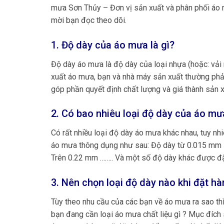
mưa Sơn Thủy – Đơn vị sản xuất và phân phối áo 
mời bạn đọc theo dõi.
1. Độ dày của áo mưa là gì?
Độ dày áo mưa là độ dày của loại nhựa (hoặc: vải
xuất áo mưa, bạn và nhà máy sản xuất thường phải 
góp phần quyết định chất lượng và giá thành sản 
2. Có bao nhiêu loại độ dày của áo mư
Có rất nhiều loại độ dày áo mưa khác nhau, tuy nh
áo mưa thông dụng như sau: Độ dày từ 0.015 mm 
Trên 0.22 mm …….. Và một số độ dày khác được đặ
3. Nên chọn loại độ dày nào khi đặt h
Tùy theo nhu cầu của các bạn về áo mưa ra sao t
bạn đang cần loại áo mưa chất liệu gì ? Mục đích