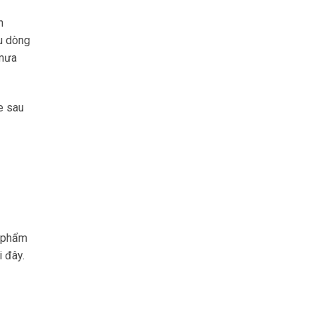
n
u dòng
 mưa
e sau
n phẩm
i đây.