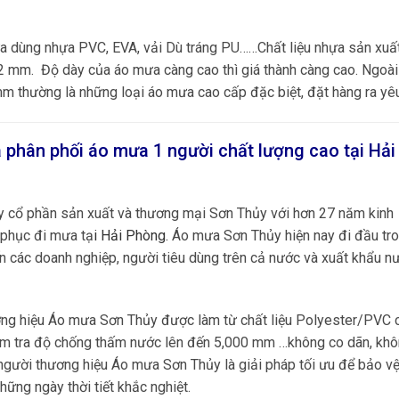
ưa dùng nhựa PVC, EVA, vải Dù tráng PU……Chất liệu nhựa sản xuấ
 mm. Độ dày của áo mưa càng cao thì giá thành càng cao. Ngoài
m thường là những loại áo mưa cao cấp đặc biệt, đặt hàng ra yê
 phân phối áo mưa 1 người chất lượng cao tại
Hải
ty cổ phần sản xuất và thương mại Sơn Thủy với hơn 27 năm kinh
 phục đi mưa tạ
i
Hải Phòng
.
Áo mưa Sơn Thủy hiện nay đi đầu tro
 các doanh nghiệp, người tiêu dùng trên cả nước và xuất khẩu n
ng hiệu Áo mưa Sơn Thủy được làm từ chất liệu Polyester/PVC 
kiểm tra độ chống thấm nước lên đến 5,000 mm …không co dãn, kh
người thương hiệu Áo mưa Sơn Thủy là giải pháp tối ưu để bảo v
hững ngày thời tiết khắc nghiệt.