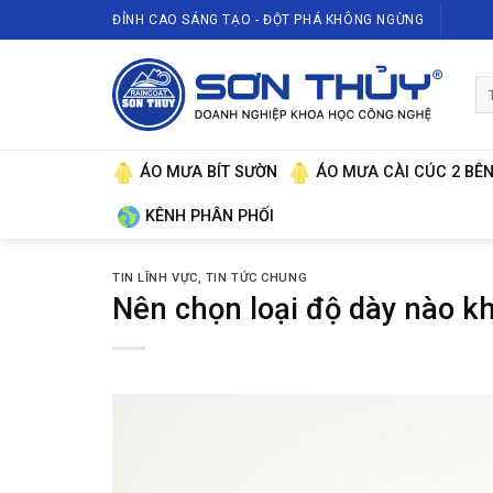
Skip
ĐỈNH CAO SÁNG TẠO - ĐỘT PHÁ KHÔNG NGỪNG
to
content
Tì
ki
ÁO MƯA BÍT SƯỜN
ÁO MƯA CÀI CÚC 2 BÊ
KÊNH PHÂN PHỐI
TIN LĨNH VỰC
,
TIN TỨC CHUNG
Nên chọn loại độ dày nào k