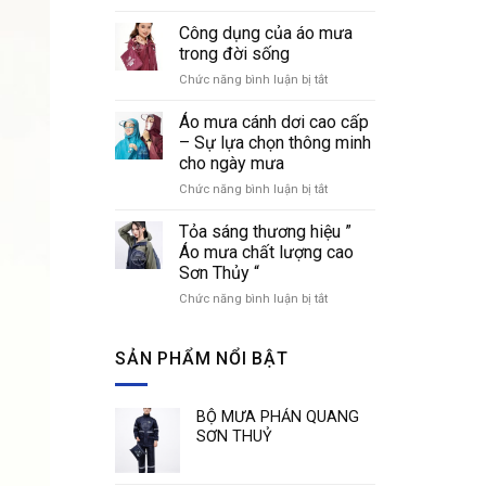
Cách
áo
nhận
Công dụng của áo mưa
mưa
biết
thời
trong đời sống
các
trang
Chức năng bình luận bị tắt
ở
loại
Công
áo
dụng
Áo mưa cánh dơi cao cấp
mưa
của
phổ
– Sự lựa chọn thông minh
áo
biến
cho ngày mưa
mưa
hiện
Chức năng bình luận bị tắt
ở
trong
nay
Áo
đời
mưa
sống
Tỏa sáng thương hiệu ”
cánh
Áo mưa chất lượng cao
dơi
Sơn Thủy “
cao
Chức năng bình luận bị tắt
ở
cấp
Tỏa
–
sáng
Sự
thương
SẢN PHẨM NỔI BẬT
lựa
hiệu
chọn
”
thông
Áo
minh
BỘ MƯA PHẢN QUANG
mưa
cho
SƠN THUỶ
chất
ngày
lượng
mưa
cao