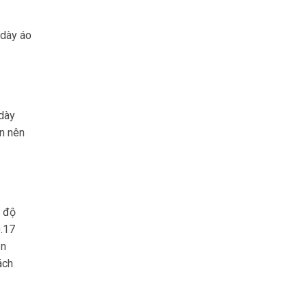
 dày áo
 dày
ần nên
, độ
0.17
ạn
ách