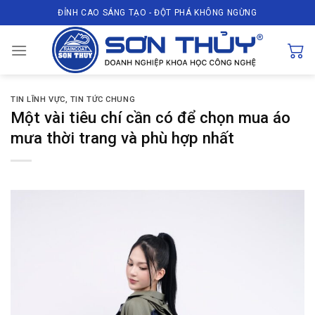
Skip
ĐỈNH CAO SÁNG TẠO - ĐỘT PHÁ KHÔNG NGỪNG
to
content
TIN LĨNH VỰC
,
TIN TỨC CHUNG
Một vài tiêu chí cần có để chọn mua áo
mưa thời trang và phù hợp nhất