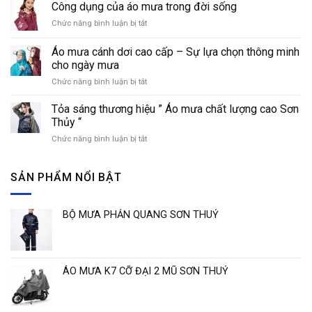
nhận
áo
Công dụng của áo mưa trong đời sống
biết
mưa
Chức năng bình luận bị tắt
ở
các
thời
Công
loại
trang
dụng
áo
Áo mưa cánh dơi cao cấp – Sự lựa chọn thông minh
của
mưa
cho ngày mưa
áo
phổ
Chức năng bình luận bị tắt
ở
mưa
biến
Áo
trong
hiện
mưa
đời
Tỏa sáng thương hiệu ” Áo mưa chất lượng cao Sơn
nay
cánh
sống
Thủy “
dơi
Chức năng bình luận bị tắt
ở
cao
Tỏa
cấp
sáng
–
thương
SẢN PHẨM NỔI BẬT
Sự
hiệu
lựa
”
chọn
Áo
thông
BỘ MƯA PHẢN QUANG SƠN THUỶ
mưa
minh
chất
cho
lượng
ngày
cao
mưa
Sơn
ÁO MƯA K7 CỠ ĐẠI 2 MŨ SƠN THUỶ
Thủy
“