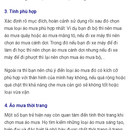
3. Tính phù hợp
Xác định rõ mục đích, hoàn cảnh sử dụng rồi sau đó chọn
mua loại áo mưa phù hợp nhất. Ví dụ bạn đi bộ thì nên mua
áo mưa quây hoặc áo mưa măng tô, nếu đi xe máy thì nên
chọn áo mưa cánh dơi. Trong đó nếu bạn đi xe máy để đi
làm đi học thì nên chọn áo mưa cánh dơi nhưng nếu đi xe
máy để đi phượt thì lại nên chọn mua áo mưa bộ,…
Ngoài ra thì bạn nên chú ý đến loại áo mưa đó có kích cỡ
phù hợp với thân hình của mình hay không, nếu quá rộng hoặc
quá chật thì khả năng che mưa cản gió sẽ không tốt hoặc
loại vừa vặn.
4. Áo mưa thời trang
Một số bạn trẻ hiện nay còn quan tâm đến tính thời trang khi
chọn mua áo mưa. Họ tìm kiếm những loại áo mưa sáng tạo,
hiện đại và đặc biệt là phô bày được chất thời trang ở trang