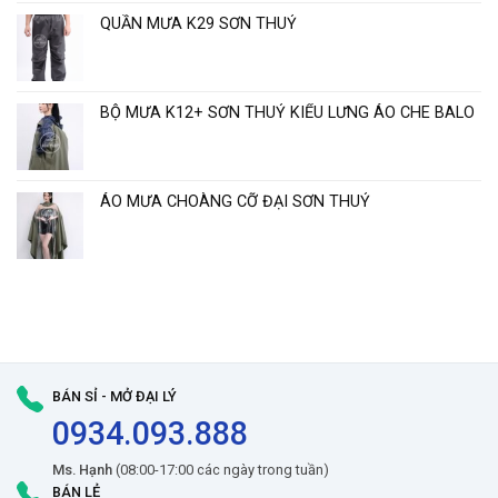
QUẦN MƯA K29 SƠN THUỶ
BỘ MƯA K12+ SƠN THUỶ KIỂU LƯNG ÁO CHE BALO
ÁO MƯA CHOÀNG CỠ ĐẠI SƠN THUỶ
BÁN SỈ - MỞ ĐẠI LÝ
0934.093.888
Ms. Hạnh
(08:00-17:00 các ngày trong tuần)
BÁN LẺ