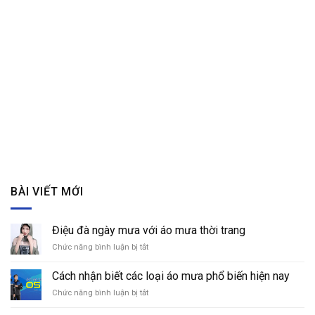
BÀI VIẾT MỚI
Điệu đà ngày mưa với áo mưa thời trang
Chức năng bình luận bị tắt
ở
Điệu
đà
Cách nhận biết các loại áo mưa phổ biến hiện nay
ngày
Chức năng bình luận bị tắt
ở
mưa
Cách
với