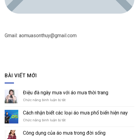
Gmail:
aomuasonthuy@gmail.com
BÀI VIẾT MỚI
Điệu đà ngày mưa với áo mưa thời trang
Chức năng bình luận bị tắt
ở
Điệu
đà
Cách nhận biết các loại áo mưa phổ biến hiện nay
ngày
Chức năng bình luận bị tắt
ở
mưa
Cách
với
nhận
áo
Công dụng của áo mưa trong đời sống
biết
mưa