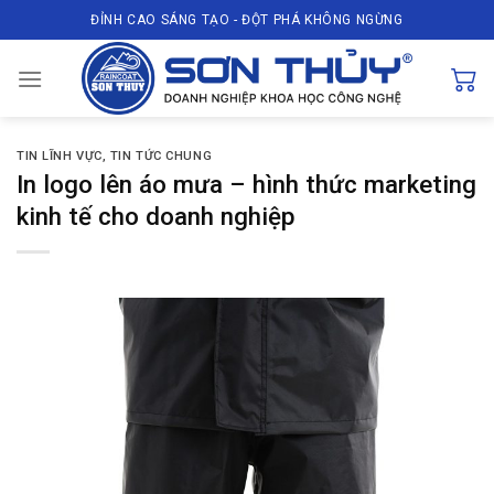
Skip
ĐỈNH CAO SÁNG TẠO - ĐỘT PHÁ KHÔNG NGỪNG
to
content
TIN LĨNH VỰC
,
TIN TỨC CHUNG
In logo lên áo mưa – hình thức marketing
kinh tế cho doanh nghiệp