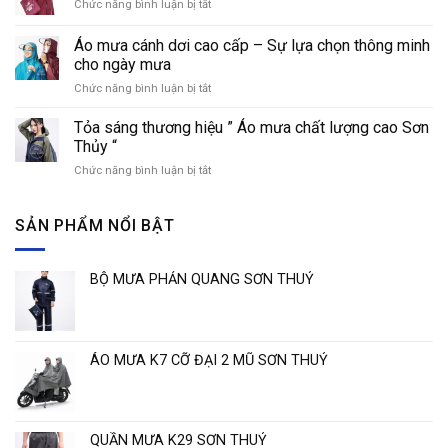
Chức năng bình luận bị tắt
ở
các
thời
Công
loại
trang
dụng
áo
Áo mưa cánh dơi cao cấp – Sự lựa chọn thông minh
của
mưa
cho ngày mưa
áo
phổ
Chức năng bình luận bị tắt
ở
mưa
biến
Áo
trong
hiện
mưa
đời
Tỏa sáng thương hiệu ” Áo mưa chất lượng cao Sơn
nay
cánh
sống
Thủy “
dơi
Chức năng bình luận bị tắt
ở
cao
Tỏa
cấp
sáng
–
thương
SẢN PHẨM NỔI BẬT
Sự
hiệu
lựa
”
chọn
Áo
thông
BỘ MƯA PHẢN QUANG SƠN THUỶ
mưa
minh
chất
cho
lượng
ngày
cao
mưa
Sơn
ÁO MƯA K7 CỠ ĐẠI 2 MŨ SƠN THUỶ
Thủy
“
QUẦN MƯA K29 SƠN THUỶ