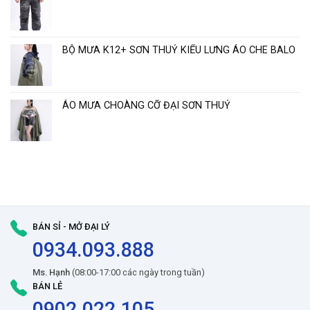
BỘ MƯA K12+ SƠN THUỶ KIỂU LƯNG ÁO CHE BALO
ÁO MƯA CHOÀNG CỠ ĐẠI SƠN THUỶ
BÁN SỈ - MỞ ĐẠI LÝ
0934.093.888
Ms. Hạnh
(08:00-17:00 các ngày trong tuần)
BÁN LẺ
0902.022.105