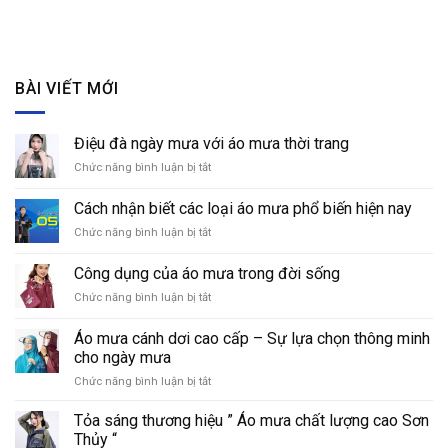
BÀI VIẾT MỚI
Điệu đà ngày mưa với áo mưa thời trang
Chức năng bình luận bị tắt
ở
Điệu
đà
Cách nhận biết các loại áo mưa phổ biến hiện nay
ngày
Chức năng bình luận bị tắt
ở
mưa
Cách
với
nhận
áo
Công dụng của áo mưa trong đời sống
biết
mưa
Chức năng bình luận bị tắt
ở
các
thời
Công
loại
trang
dụng
áo
Áo mưa cánh dơi cao cấp – Sự lựa chọn thông minh
của
mưa
cho ngày mưa
áo
phổ
Chức năng bình luận bị tắt
ở
mưa
biến
Áo
trong
hiện
mưa
đời
Tỏa sáng thương hiệu ” Áo mưa chất lượng cao Sơn
nay
cánh
sống
Thủy “