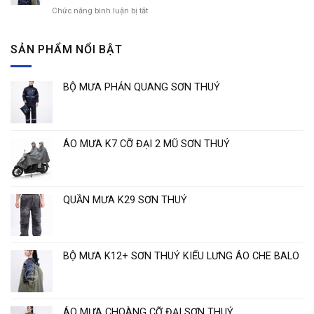
dơi
Chức năng bình luận bị tắt
ở
cao
Tỏa
cấp
sáng
–
thương
SẢN PHẨM NỔI BẬT
Sự
hiệu
lựa
”
chọn
Áo
thông
BỘ MƯA PHẢN QUANG SƠN THUỶ
mưa
minh
chất
cho
lượng
ngày
cao
mưa
Sơn
ÁO MƯA K7 CỠ ĐẠI 2 MŨ SƠN THUỶ
Thủy
“
QUẦN MƯA K29 SƠN THUỶ
BỘ MƯA K12+ SƠN THUỶ KIỂU LƯNG ÁO CHE BALO
ÁO MƯA CHOÀNG CỠ ĐẠI SƠN THUỶ