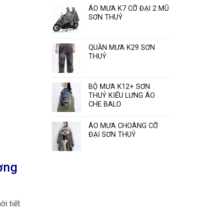
Sơn
ÁO MƯA K7 CỠ ĐẠI 2 MŨ
Thủy
SƠN THUỶ
“
QUẦN MƯA K29 SƠN
THUỶ
BỘ MƯA K12+ SƠN
THUỶ KIỂU LƯNG ÁO
CHE BALO
ÁO MƯA CHOÀNG CỠ
ĐẠI SƠN THUỶ
ợng
ời tiết