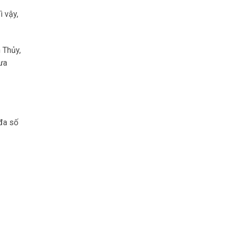
ì vậy,
 Thủy,
ưa
đa số