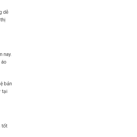
ng dễ
thị
n nay.
c áo
vệ bản
 tại
 tốt