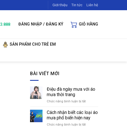
Giới thiệu
Tin tức
Liên hệ
3.888
ĐĂNG NHẬP / ĐĂNG KÝ
GIỎ HÀNG
SẢN PHẨM CHO TRẺ EM
BÀI VIẾT MỚI
Điệu đà ngày mưa với áo
mưa thời trang
Chức năng bình luận bị tắt
ở
Điệu
đà
Cách nhận biết các loại áo
ngày
mưa phổ biến hiện nay
mưa
Chức năng bình luận bị tắt
ở
với