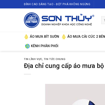
Skip
ĐỈNH CAO SÁNG TẠO - ĐỘT PHÁ KHÔNG NGỪNG
to
content
Tì
ki
ÁO MƯA BÍT SƯỜN
ÁO MƯA CÀI CÚC 2 BÊ
KÊNH PHÂN PHỐI
TIN LĨNH VỰC
,
TIN TỨC CHUNG
Địa chỉ cung cấp áo mưa bộ