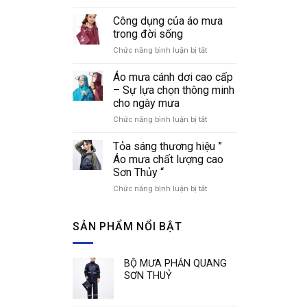
Cách
áo
nhận
Công dụng của áo mưa
mưa
biết
thời
trong đời sống
các
trang
Chức năng bình luận bị tắt
ở
loại
Công
áo
dụng
Áo mưa cánh dơi cao cấp
mưa
của
phổ
– Sự lựa chọn thông minh
áo
biến
cho ngày mưa
mưa
hiện
Chức năng bình luận bị tắt
ở
trong
nay
Áo
đời
mưa
sống
Tỏa sáng thương hiệu ”
cánh
Áo mưa chất lượng cao
dơi
Sơn Thủy “
cao
Chức năng bình luận bị tắt
ở
cấp
Tỏa
–
sáng
Sự
thương
SẢN PHẨM NỔI BẬT
lựa
hiệu
chọn
”
thông
Áo
minh
BỘ MƯA PHẢN QUANG
mưa
cho
SƠN THUỶ
chất
ngày
lượng
mưa
cao