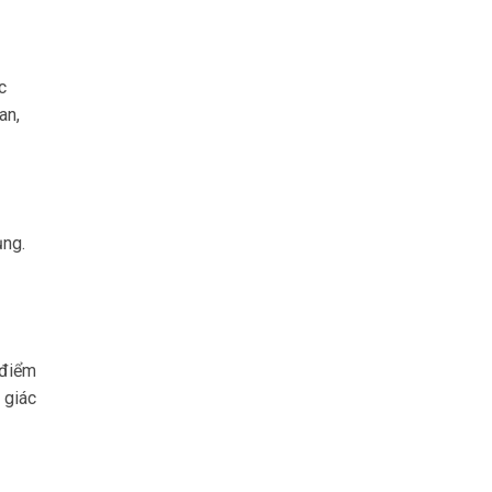
c
an,
ụng.
 điểm
 giác