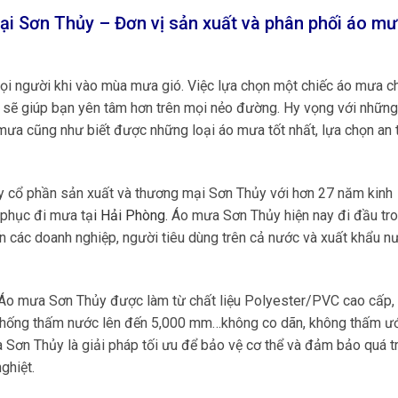
ại Sơn Thủy – Đơn vị sản xuất và phân phối áo m
ọi người khi vào mùa mưa gió. Việc lựa chọn một chiếc áo mưa c
i sẽ giúp bạn yên tâm hơn trên mọi nẻo đường. Hy vọng với nhữn
o mưa cũng như biết được những loại áo mưa tốt nhất, lựa chọn an 
ty cổ phần sản xuất và thương mại Sơn Thủy với hơn 27 năm kinh
 phục đi mưa tạ
i
Hải Phòng
.
Áo mưa Sơn Thủy hiện nay đi đầu tro
 các doanh nghiệp, người tiêu dùng trên cả nước và xuất khẩu n
Áo mưa Sơn Thủy được làm từ chất liệu Polyester/PVC cao cấp,
ộ chống thấm nước lên đến 5,000 mm…không co dãn, không thấm ướ
Sơn Thủy là giải pháp tối ưu để bảo vệ cơ thể và đảm bảo quá tr
ghiệt.