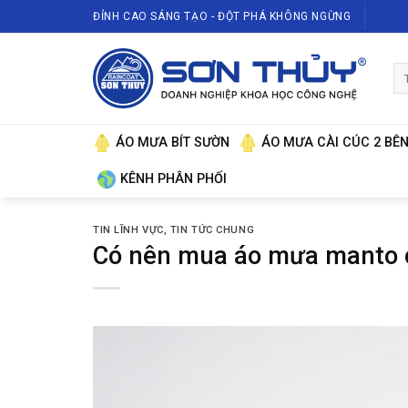
Skip
ĐỈNH CAO SÁNG TẠO - ĐỘT PHÁ KHÔNG NGỪNG
to
content
Tì
ki
ÁO MƯA BÍT SƯỜN
ÁO MƯA CÀI CÚC 2 BÊ
KÊNH PHÂN PHỐI
TIN LĨNH VỰC
,
TIN TỨC CHUNG
Có nên mua áo mưa manto c