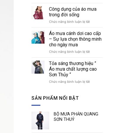
Cách
áo
nhận
Công dụng của áo mưa
mưa
biết
thời
trong đời sống
các
trang
Chức năng bình luận bị tắt
ở
loại
Công
áo
dụng
Áo mưa cánh dơi cao cấp
mưa
của
phổ
– Sự lựa chọn thông minh
áo
biến
cho ngày mưa
mưa
hiện
Chức năng bình luận bị tắt
ở
trong
nay
Áo
đời
mưa
sống
Tỏa sáng thương hiệu ”
cánh
Áo mưa chất lượng cao
dơi
Sơn Thủy “
cao
Chức năng bình luận bị tắt
ở
cấp
Tỏa
–
sáng
Sự
thương
SẢN PHẨM NỔI BẬT
lựa
hiệu
chọn
”
thông
Áo
minh
BỘ MƯA PHẢN QUANG
mưa
cho
SƠN THUỶ
chất
ngày
lượng
mưa
cao