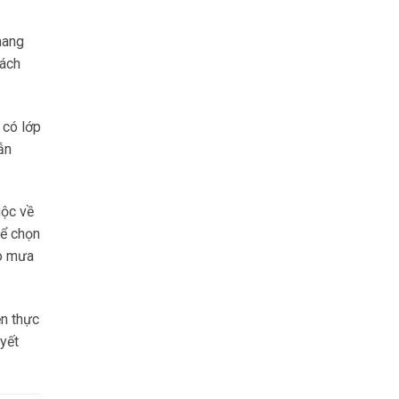
mang
xách
 có lớp
ẫn
uộc về
hể chọn
áo mưa
ện thực
yết