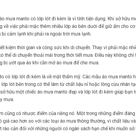
áo mưa manto có lớp lót đi kèm là vì tính tiện dụng. Khi sở hữu m
ng về việc phải mặc thêm nhiều lớp áo bên dưới để giữ ấm cho cơ 
 bị cảm lạnh khi phải ra ngoài trời mưa lạnh.
ết kiệm thời gian và công sức khi di chuyển. Thay vì phải mặc nhi
 thể di chuyển thoải mái trong thời tiết mưa. Điều này không chỉ t
ạng bị ướt qua áo khi cần mở áo mưa để che mưa.
o có lớp lót đi kèm là về mặt thẩm mỹ. Các mẫu áo mưa manto h
 lớp lót bên trong có thể làm từ chất liệu nỉ hoặc lông cừu nhân tạ
sở hữu một chiếc áo mưa manto đẹp và lớp lót đi kèm giúp bạn t
ày mưa.
kèm cũng có nhược điểm của riêng nó. Một trong những điểm đáng 
ó giá cao hơn so với các loại áo mưa thông thường, vì chất liệu v
ột rào cản đối với những người có ngân sách hạn chế khi muốn sở