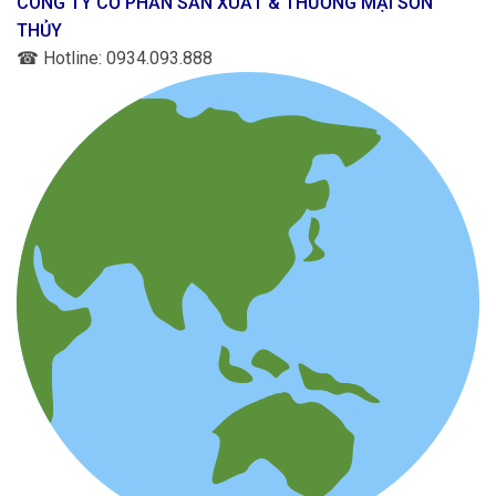
CÔNG TY CỔ PHẦN SẢN XUẤT & THƯƠNG MẠI SƠN
THỦY
☎
Hotline: 0934.093.888