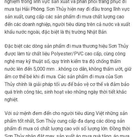
nghiệm trong lĩnh vực sản xuất và phân phối trang phục đi
mưa tạ
i
Hải Phòng
.
Sơn Thủy hiện nay đi đầu trong lĩnh vực
sản xuất, cung cấp các sản phẩm đi mưa chất lượng cao
đến các doanh nghiệp, người tiêu dùng trên cả nước và xuất
khẩu nước ngoài, đặc biệt là thị trường Nhật Bản.
Đặc biệt các dòng sản phẩm đi mưa thương hiệu Sơn Thủy
được làm từ chất liệu Polyester/PVC cao cấp, cùng công
nghệ may kỹ thuật số, quy trình kiểm tra độ chống thấm
nước lên đến 5,000 mm …không co dãn, không thấm ướt, giữ
ấm cơ thể bé khi đi mưa. Các sản phẩm đi mưa của Sơn
Thủy chính là giải pháp tối ưu để bảo vệ cơ thể và đảm bảo
quá trình công tác, sinh hoạt vào những ngày thời tiết khắc
nghiệt.
Với sứ mệnh đem đến cho người tiêu dùng Việt những sản
phẩm tốt nhất, Sơn Thủy cung cấp đa dạng các dòng sản
phẩm đi mưa có chất lượng cao với số lượng lớn. Đồng thời
Sơn Thủy nhận đặt may, sản xuất áo mưa quà tặng, áo mưa