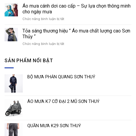
trang
dụng
áo
Áo mưa cánh dơi cao cấp – Sự lựa chọn thông minh
của
mưa
cho ngày mưa
áo
phổ
Chức năng bình luận bị tắt
ở
mưa
biến
Áo
trong
hiện
mưa
đời
Tỏa sáng thương hiệu ” Áo mưa chất lượng cao Sơn
nay
cánh
sống
Thủy “
dơi
Chức năng bình luận bị tắt
ở
cao
Tỏa
cấp
sáng
–
thương
SẢN PHẨM NỔI BẬT
Sự
hiệu
lựa
”
chọn
Áo
thông
BỘ MƯA PHẢN QUANG SƠN THUỶ
mưa
minh
chất
cho
lượng
ngày
cao
mưa
Sơn
ÁO MƯA K7 CỠ ĐẠI 2 MŨ SƠN THUỶ
Thủy
“
QUẦN MƯA K29 SƠN THUỶ