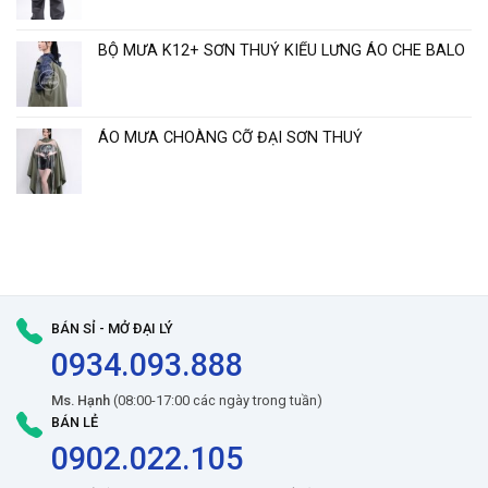
BỘ MƯA K12+ SƠN THUỶ KIỂU LƯNG ÁO CHE BALO
ÁO MƯA CHOÀNG CỠ ĐẠI SƠN THUỶ
BÁN SỈ - MỞ ĐẠI LÝ
0934.093.888
Ms. Hạnh
(08:00-17:00 các ngày trong tuần)
BÁN LẺ
0902.022.105