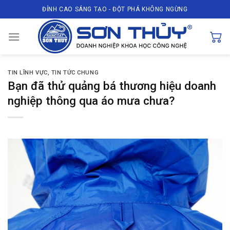
Skip
ĐỈNH CAO SÁNG TẠO - ĐỘT PHÁ KHÔNG NGỪNG
to
content
TIN LĨNH VỰC
,
TIN TỨC CHUNG
Bạn đã thử quảng bá thương hiệu doanh
nghiệp thông qua áo mưa chưa?