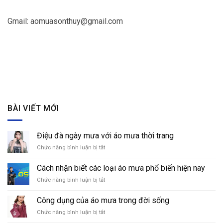
Gmail:
aomuasonthuy@gmail.com
BÀI VIẾT MỚI
Điệu đà ngày mưa với áo mưa thời trang
Chức năng bình luận bị tắt
ở
Điệu
đà
Cách nhận biết các loại áo mưa phổ biến hiện nay
ngày
Chức năng bình luận bị tắt
ở
mưa
Cách
với
nhận
áo
Công dụng của áo mưa trong đời sống
biết
mưa
Chức năng bình luận bị tắt
ở
các
thời
Công
loại