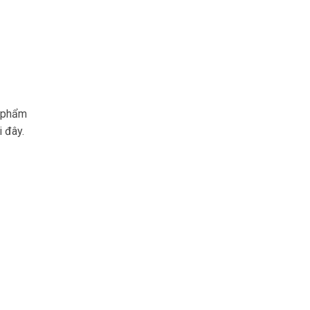
n phẩm
i đây.