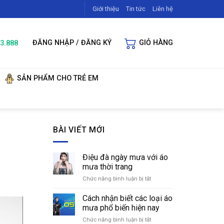
Giới thiệu
Tin tức
Liên hệ
3.888
ĐĂNG NHẬP / ĐĂNG KÝ
GIỎ HÀNG
SẢN PHẨM CHO TRẺ EM
BÀI VIẾT MỚI
Điệu đà ngày mưa với áo
mưa thời trang
Chức năng bình luận bị tắt
ở
Điệu
đà
Cách nhận biết các loại áo
ngày
mưa phổ biến hiện nay
mưa
Chức năng bình luận bị tắt
ở
với