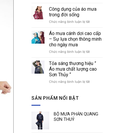
Cách
áo
nhận
Công dụng của áo mưa
mưa
biết
thời
trong đời sống
các
trang
Chức năng bình luận bị tắt
ở
loại
Công
áo
dụng
Áo mưa cánh dơi cao cấp
mưa
của
phổ
– Sự lựa chọn thông minh
áo
biến
cho ngày mưa
mưa
hiện
Chức năng bình luận bị tắt
ở
trong
nay
Áo
đời
mưa
sống
Tỏa sáng thương hiệu ”
cánh
Áo mưa chất lượng cao
dơi
Sơn Thủy “
cao
Chức năng bình luận bị tắt
ở
cấp
Tỏa
–
sáng
Sự
thương
SẢN PHẨM NỔI BẬT
lựa
hiệu
chọn
”
thông
Áo
minh
BỘ MƯA PHẢN QUANG
mưa
cho
SƠN THUỶ
chất
ngày
lượng
mưa
cao