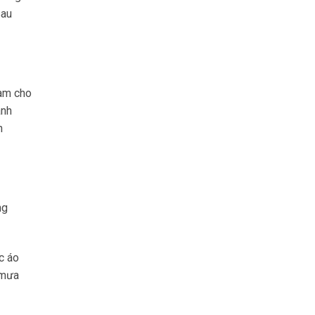
sau
làm cho
anh
h
ng
c áo
 mưa