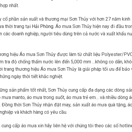
hợp nhất.
ty cổ phần sản xuất và thương mại Sơn Thủy với hơn 27 năm kinh
a thời trang tạ
i Hải Phòng.
Áo mưa Sơn Thủy hiện nay đi đầu tron
 các doanh nghiệp, người tiêu dùng trên cả nước và xuất khẩu n
hương hiệu Áo mưa Sơn Thủy được làm từ chất liệu Polyester/PV
kiểm tra độ chống thấm nước lên đến 5,000 mm …không co dãn, kh
ời trang thương hiệu Áo mưa Sơn Thủy là giải pháp tối ưu để bảo 
hững ngày thời tiết khắc nghiệt.
hững sản phẩm tốt nhất, Sơn Thủy cung cấp đa dạng các dòng sả
 mưa manto, áo mưa trong suốt, áo mưa trẻ em… và nhiều dòng 
ớn. Đồng thời Sơn Thủy nhận đặt may, sản xuất áo mưa quà tặng, 
nghiệp và khách hàng có yêu cầu.
cung cấp áo mưa xin hãy liên hệ với chúng tôi theo các số hotlin