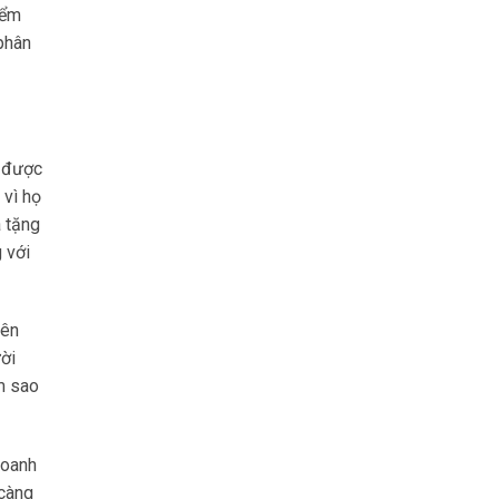
iểm
phân
ó được
 vì họ
à tặng
 với
rên
ời
m sao
doanh
 càng