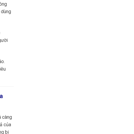
hông
u dùng
c
gười
áo.
tiêu
ưa
á càng
cả của
ng bị