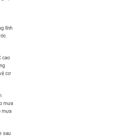
g lĩnh
ước
C cao
ông
vệ cơ
n
áo mưa
áo mưa
e sau