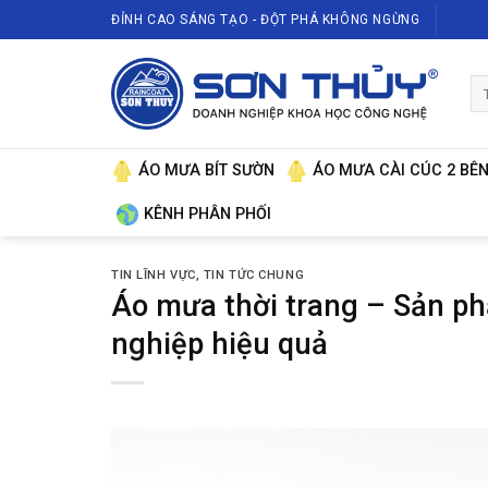
Skip
ĐỈNH CAO SÁNG TẠO - ĐỘT PHÁ KHÔNG NGỪNG
to
content
Tì
ki
ÁO MƯA BÍT SƯỜN
ÁO MƯA CÀI CÚC 2 BÊ
KÊNH PHÂN PHỐI
TIN LĨNH VỰC
,
TIN TỨC CHUNG
Áo mưa thời trang – Sản p
nghiệp hiệu quả