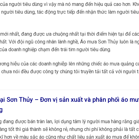
u của người tiêu dùng vì vậy mà nó mang đến hiệu quả cao hơn. K
m người tiêu dùng, tác động trực tiếp đến nhận thức làm người tiê
i nhất, đang được ưa chuộng nhất tại thời điểm hiện tại để cá
ất. Với đội ngũ công nhân lành nghề, Áo mưa Sơn Thủy luôn là n
ủa doanh nghiệp chạm đến trái tim người tiêu dùng.
ơng hiệu của các doanh nghiệp lên những chiếc áo mưa quảng c
chưa nói đều được công ty chúng tôi truyền tải tất cả với người 
ại Sơn Thủy – Đơn vị sản xuất và phân phối áo m
g
g đang được bán tràn lan, lợi dụng tâm lý người mua hàng rằng gi
g tốt thì giá thành sẽ không rẻ, nhưng chi phí không phải là tất 
kĩ hơn về màu sắc áo cũng như chất liệu sản xuất áo mưa để khô