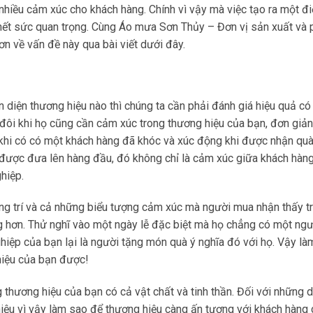
 nhiều cảm xúc cho khách hàng. Chính vì vậy mà việc tạo ra một đ
hết sức quan trọng. Cùng Áo mưa Sơn Thủy – Đơn vị sản xuất và 
ơn về vấn đề này qua bài viết dưới đây.
n diện thương hiệu nào thì chúng ta cần phải đánh giá hiệu quả c
đôi khi họ cũng cần cảm xúc trong thương hiệu của bạn, đơn giản
ạ khi có có một khách hàng đã khóc và xúc động khi được nhận qu
i được đưa lên hàng đầu, đó không chỉ là cảm xúc giữa khách hàng
hiệp.
ang trí và cả những biểu tượng cảm xúc mà người mua nhận thấy t
g hơn. Thử nghĩ vào một ngày lễ đặc biệt mà họ chẳng có một ngư
iệp của bạn lại là người tặng món quà ý nghĩa đó với họ. Vậy là
hiệu của bạn được!
 thương hiệu của bạn có cả vật chất và tinh thần. Đối với những 
hiệu vì vậy làm sao để thương hiệu càng ấn tượng với khách hàng