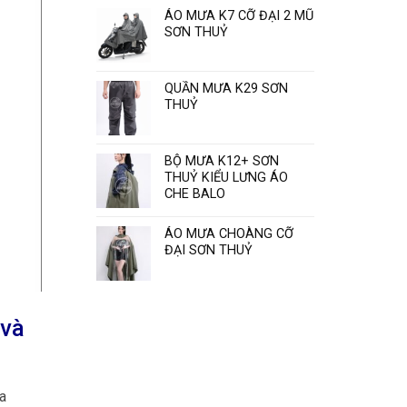
Sơn
ÁO MƯA K7 CỠ ĐẠI 2 MŨ
Thủy
SƠN THUỶ
“
QUẦN MƯA K29 SƠN
THUỶ
BỘ MƯA K12+ SƠN
THUỶ KIỂU LƯNG ÁO
CHE BALO
ÁO MƯA CHOÀNG CỠ
ĐẠI SƠN THUỶ
 và
a