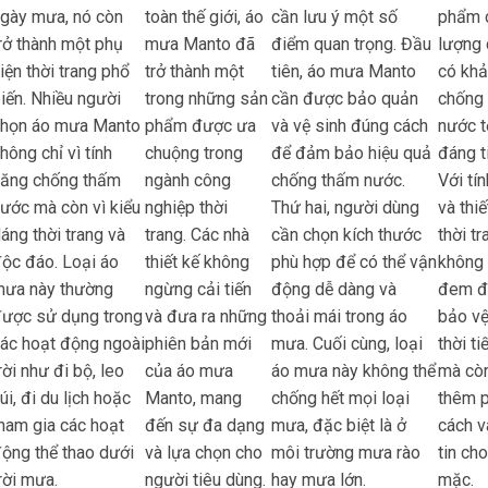
gày mưa, nó còn
toàn thế giới, áo
cần lưu ý một số
phẩm 
rở thành một phụ
mưa Manto đã
điểm quan trọng. Đầu
lượng 
iện thời trang phổ
trở thành một
tiên, áo mưa Manto
có kh
iến. Nhiều người
trong những sản
cần được bảo quản
chống
chọn áo mưa Manto
phẩm được ưa
và vệ sinh đúng cách
nước t
hông chỉ vì tính
chuộng trong
để đảm bảo hiệu quả
đáng t
năng chống thấm
ngành công
chống thấm nước.
Với tí
ước mà còn vì kiểu
nghiệp thời
Thứ hai, người dùng
và thiế
áng thời trang và
trang. Các nhà
cần chọn kích thước
thời tr
ộc đáo. Loại áo
thiết kế không
phù hợp để có thể vận
không 
mưa này thường
ngừng cải tiến
động dễ dàng và
đem đ
ược sử dụng trong
và đưa ra những
thoải mái trong áo
bảo vệ
ác hoạt động ngoài
phiên bản mới
mưa. Cuối cùng, loại
thời ti
rời như đi bộ, leo
của áo mưa
áo mưa này không thể
mà cò
úi, đi du lịch hoặc
Manto, mang
chống hết mọi loại
thêm 
ham gia các hoạt
đến sự đa dạng
mưa, đặc biệt là ở
cách v
ộng thể thao dưới
và lựa chọn cho
môi trường mưa rào
tin ch
rời mưa.
người tiêu dùng.
hay mưa lớn.
mặc.