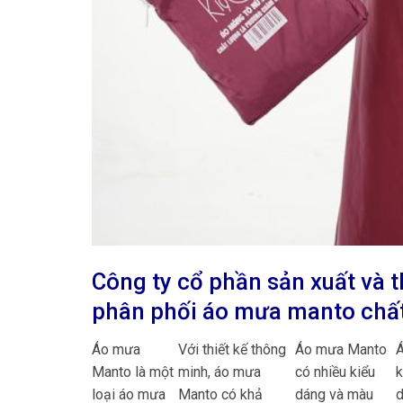
Công ty cổ phần sản xuất và 
phân phối áo mưa manto chất
Áo mưa
Với thiết kế thông
Áo mưa Manto
Manto là một
minh, áo mưa
có nhiều kiểu
k
loại áo mưa
Manto có khả
dáng và màu
d