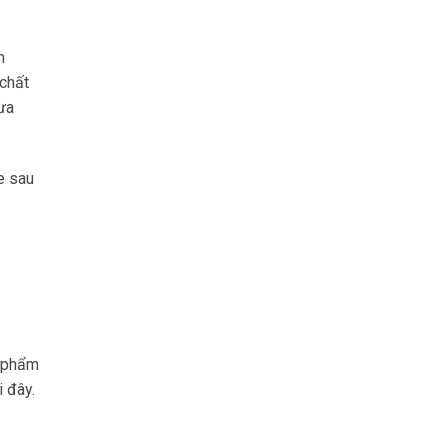
n
chất
ưa
e sau
n phẩm
i đây.