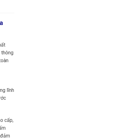
ưa
hất
g thông
toàn
ng lĩnh
ước
o cấp,
hấm
à đảm