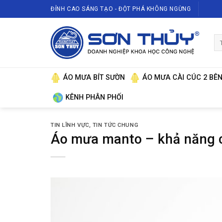
Skip
ĐỈNH CAO SÁNG TẠO - ĐỘT PHÁ KHÔNG NGỪNG
to
content
Tì
ki
ÁO MƯA BÍT SƯỜN
ÁO MƯA CÀI CÚC 2 BÊ
KÊNH PHÂN PHỐI
TIN LĨNH VỰC
,
TIN TỨC CHUNG
Áo mưa manto – khả năng c