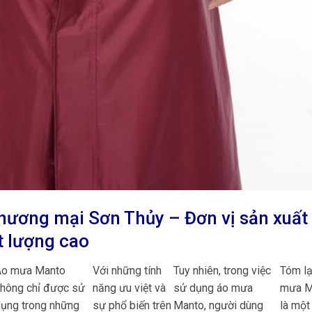
thương mại Sơn Thủy – Đơn vị sản xuất
 lượng cao
Áo mưa Manto
Với những tính
Tuy nhiên, trong việc
Tóm lạ
hông chỉ được sử
năng ưu việt và
sử dụng áo mưa
mưa M
ụng trong những
sự phổ biến trên
Manto, người dùng
là một