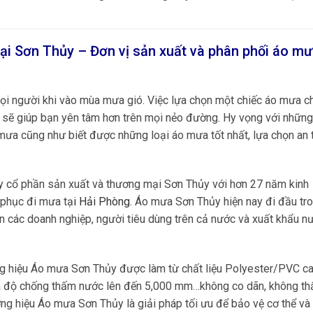
ại Sơn Thủy – Đơn vị sản xuất và phân phối áo m
ọi người khi vào mùa mưa gió. Việc lựa chọn một chiếc áo mưa c
i sẽ giúp bạn yên tâm hơn trên mọi nẻo đường. Hy vọng với nhữn
o mưa cũng như biết được những loại áo mưa tốt nhất, lựa chọn an 
ty cổ phần sản xuất và thương mại Sơn Thủy với hơn 27 năm kinh
 phục đi mưa tạ
i
Hải Phòng
.
Áo mưa Sơn Thủy hiện nay đi đầu tro
 các doanh nghiệp, người tiêu dùng trên cả nước và xuất khẩu n
 hiệu Áo mưa Sơn Thủy được làm từ chất liệu Polyester/PVC ca
tra độ chống thấm nước lên đến 5,000 mm…không co dãn, không t
ng hiệu Áo mưa Sơn Thủy là giải pháp tối ưu để bảo vệ cơ thể v