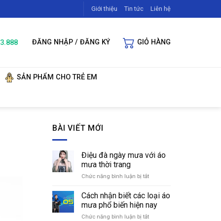
Giới thiệu
Tin tức
Liên hệ
3.888
ĐĂNG NHẬP / ĐĂNG KÝ
GIỎ HÀNG
SẢN PHẨM CHO TRẺ EM
BÀI VIẾT MỚI
Điệu đà ngày mưa với áo
mưa thời trang
Chức năng bình luận bị tắt
ở
Điệu
đà
Cách nhận biết các loại áo
ngày
mưa phổ biến hiện nay
mưa
Chức năng bình luận bị tắt
ở
với