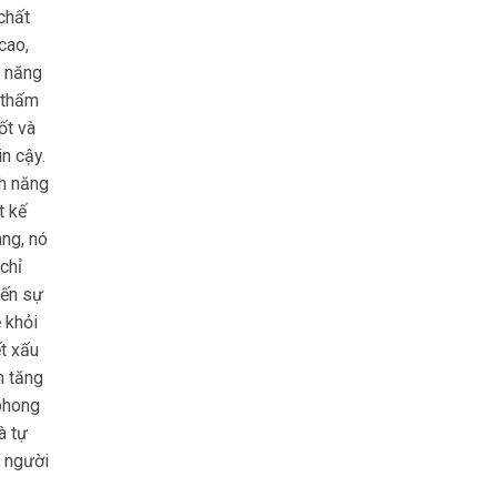
chất
cao,
ả năng
 thấm
ốt và
in cậy.
nh năng
t kế
ang, nó
chỉ
ến sự
 khỏi
ết xấu
n tăng
phong
à tự
o người