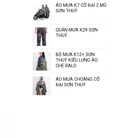
Sơn
ÁO MƯA K7 CỠ ĐẠI 2 MŨ
Thủy
SƠN THUỶ
“
QUẦN MƯA K29 SƠN
THUỶ
BỘ MƯA K12+ SƠN
THUỶ KIỂU LƯNG ÁO
CHE BALO
ÁO MƯA CHOÀNG CỠ
ĐẠI SƠN THUỶ