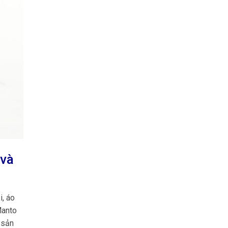
 và
i, áo
anto
 sản