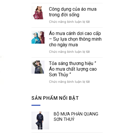
Cách
áo
nhận
Công dụng của áo mưa
mưa
biết
thời
trong đời sống
các
trang
Chức năng bình luận bị tắt
ở
loại
Công
áo
dụng
Áo mưa cánh dơi cao cấp
mưa
của
phổ
– Sự lựa chọn thông minh
áo
biến
cho ngày mưa
mưa
hiện
Chức năng bình luận bị tắt
ở
trong
nay
Áo
đời
mưa
sống
Tỏa sáng thương hiệu ”
cánh
Áo mưa chất lượng cao
dơi
Sơn Thủy “
cao
Chức năng bình luận bị tắt
ở
cấp
Tỏa
–
sáng
Sự
thương
SẢN PHẨM NỔI BẬT
lựa
hiệu
chọn
”
thông
Áo
minh
BỘ MƯA PHẢN QUANG
mưa
cho
SƠN THUỶ
chất
ngày
lượng
mưa
cao