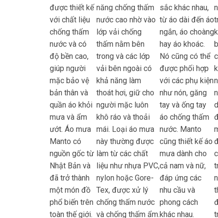
được thiết kế
năng chống thấm
sắc khác nhau,
n
với chất liệu
nước cao nhờ vào
từ áo dài đến áo
t
chống thấm
lớp vải chống
ngắn, áo choàng
k
nước và có
thấm nằm bên
hay áo khoác.
b
độ bền cao,
trong và các lớp
Nó cũng có thể
giúp người
vải bên ngoài có
được phối hợp
k
mặc bảo vệ
khả năng làm
với các phụ kiện
bản thân và
thoát hơi, giữ cho
như nón, găng
n
quần áo khỏi
người mặc luôn
tay và ống tay
d
mưa và ẩm
khô ráo và thoải
áo chống thấm
đ
ướt. Áo mưa
mái. Loại áo mưa
nước. Manto
Manto có
này thường được
cũng thiết kế áo
đ
nguồn gốc từ
làm từ các chất
mưa dành cho
c
Nhật Bản và
liệu như nhựa PVC,
cả nam và nữ,
t
đã trở thành
nylon hoặc Gore-
đáp ứng các
n
một món đồ
Tex, được xử lý
nhu cầu và
t
phổ biến trên
chống thấm nước
phong cách
đ
toàn thế giới.
và chống thấm ẩm.
khác nhau.
t