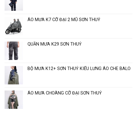
chất
cho
lượng
ngày
cao
mưa
Sơn
ÁO MƯA K7 CỠ ĐẠI 2 MŨ SƠN THUỶ
Thủy
“
QUẦN MƯA K29 SƠN THUỶ
BỘ MƯA K12+ SƠN THUỶ KIỂU LƯNG ÁO CHE BALO
ÁO MƯA CHOÀNG CỠ ĐẠI SƠN THUỶ