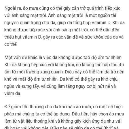
Ngoài ra, áo mưa cũng có thể gây cản trở quá trình tiếp xúc
với ánh sáng mặt trời. Ánh sáng mặt trời là một nguồn tài
nguyên quan trọng cho da, giúp da tổng hợp vitamin D. Khi da
không được tiếp xúc với ánh sáng mặt trời, có thể dẫn đến
thiếu hụt vitamin D, gây ra các vấn đề về sức khỏe của da và
cơ thể.
Một vấn đề khác là việc da không được tạo độ ẩm tự nhiên.
Khi da không tiếp xúc với không khí, nó không thể hấp thụ độ
ẩm từ môi trường xung quanh. Điều này có thể làm da trở nên
khô và mất độ ẩm tự nhiên. Da khô có thể gây ra khó chịu,
ngứa và sưng tấy, và cũng làm tăng nguy cơ bị nứt nẻ và
viêm da.
Để giảm tổn thương cho da khi mặc áo mưa, có một số biện
pháp mà chúng ta có thể áp dụng. Đầu tiên, hãy chọn áo mưa
làm từ vật liệu thoáng khí và không gây kích ứng da như vải
dù hoặc vải không dệt. Điều này sẽ giúp da có thể “thở” và