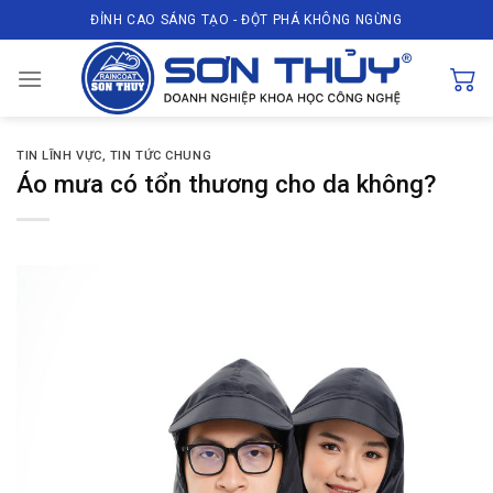
Skip
ĐỈNH CAO SÁNG TẠO - ĐỘT PHÁ KHÔNG NGỪNG
to
content
TIN LĨNH VỰC
,
TIN TỨC CHUNG
Áo mưa có tổn thương cho da không?