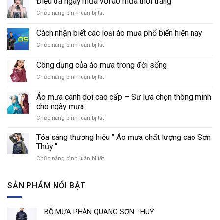
Điệu đà ngày mưa với áo mưa thời trang
Chức năng bình luận bị tắt
ở
Điệu
đà
Cách nhận biết các loại áo mưa phổ biến hiện nay
ngày
Chức năng bình luận bị tắt
ở
mưa
Cách
với
nhận
áo
Công dụng của áo mưa trong đời sống
biết
mưa
Chức năng bình luận bị tắt
ở
các
thời
Công
loại
trang
dụng
áo
Áo mưa cánh dơi cao cấp – Sự lựa chọn thông minh
của
mưa
cho ngày mưa
áo
phổ
Chức năng bình luận bị tắt
ở
mưa
biến
Áo
trong
hiện
mưa
đời
Tỏa sáng thương hiệu ” Áo mưa chất lượng cao Sơn
nay
cánh
sống
Thủy “
dơi
Chức năng bình luận bị tắt
ở
cao
Tỏa
cấp
sáng
–
thương
SẢN PHẨM NỔI BẬT
Sự
hiệu
lựa
”
chọn
Áo
thông
BỘ MƯA PHẢN QUANG SƠN THUỶ
mưa
minh