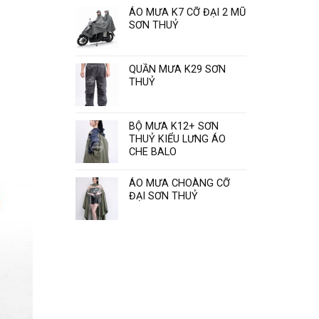
Sơn
ÁO MƯA K7 CỠ ĐẠI 2 MŨ
Thủy
SƠN THUỶ
“
QUẦN MƯA K29 SƠN
THUỶ
BỘ MƯA K12+ SƠN
THUỶ KIỂU LƯNG ÁO
CHE BALO
ÁO MƯA CHOÀNG CỠ
ĐẠI SƠN THUỶ