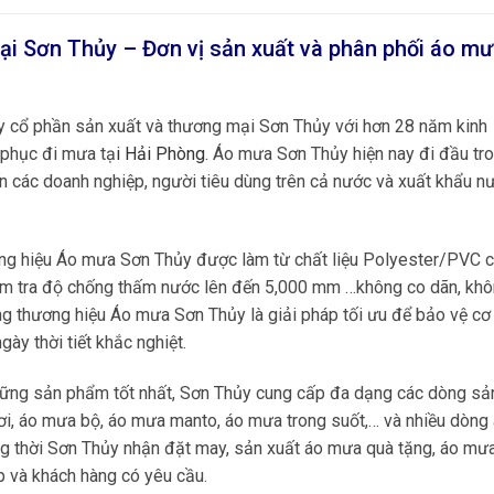
ại Sơn Thủy – Đơn vị sản xuất và phân phối áo m
ty cổ phần sản xuất và thương mại Sơn Thủy với hơn 28 năm kinh
 phục đi mưa tạ
i
Hải Phòng
.
Áo mưa Sơn Thủy hiện nay đi đầu tro
 các doanh nghiệp, người tiêu dùng trên cả nước và xuất khẩu n
g hiệu Áo mưa Sơn Thủy được làm từ chất liệu Polyester/PVC 
kiểm tra độ chống thấm nước lên đến 5,000 mm …không co dãn, kh
g thương hiệu Áo mưa Sơn Thủy là giải pháp tối ưu để bảo vệ cơ 
ày thời tiết khắc nghiệt.
hững sản phẩm tốt nhất, Sơn Thủy cung cấp đa dạng các dòng sả
, áo mưa bộ, áo mưa manto, áo mưa trong suốt,… và nhiều dòng
ng thời Sơn Thủy nhận đặt may, sản xuất áo mưa quà tặng, áo mư
p và khách hàng có yêu cầu.