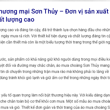
thương mại Sơn Thủy – Đơn vị sản xuất
t lượng cao
g cao và đáng tin cậy, đã trở thành lựa chọn hàng đầu cho nhữ
gày mưa rả rích. Với thiết kế tiện dụng và chất lượng đáng tin cậ
 cần thiết mà còn là một biểu tượng thời trang trong thế giới n
ước, sản phẩm có khả năng giữ khô người dùng trong mọi điều ki
tuyệt đối và đường may chắc chắn, áo mưa choàng Sơn Thủy mang
 tin di chuyển trong những trận mưa rào mà không phải lo lắng về 
ùng tránh khỏi gió lạnh và giữ ấm cơ thể trong những ngày thời t
yếu tố quan trọng làm nổi bật thương hiệu này. Với kiểu dáng dạ
g che chắn toàn bộ cơ thể khỏi cơn mưa. Một số mẫu áo mưa cho
 mưa và gió. Thiết kế đơn giản và thời trang của áo mưa choàng 