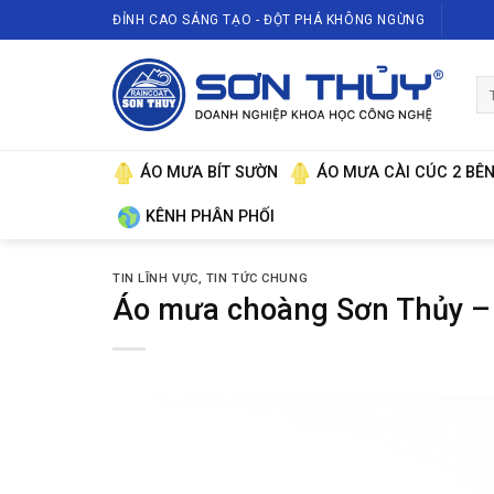
Skip
ĐỈNH CAO SÁNG TẠO - ĐỘT PHÁ KHÔNG NGỪNG
to
content
Tì
ki
ÁO MƯA BÍT SƯỜN
ÁO MƯA CÀI CÚC 2 BÊ
KÊNH PHÂN PHỐI
TIN LĨNH VỰC
,
TIN TỨC CHUNG
Áo mưa choàng Sơn Thủy –