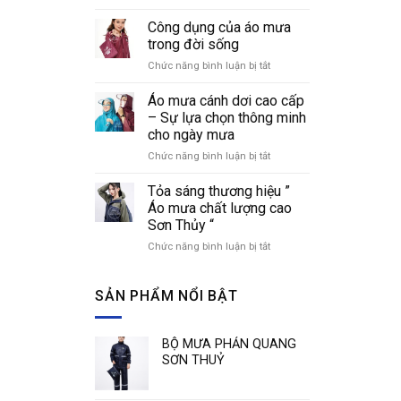
Cách
áo
nhận
Công dụng của áo mưa
mưa
biết
thời
trong đời sống
các
trang
Chức năng bình luận bị tắt
ở
loại
Công
áo
dụng
Áo mưa cánh dơi cao cấp
mưa
của
phổ
– Sự lựa chọn thông minh
áo
biến
cho ngày mưa
mưa
hiện
Chức năng bình luận bị tắt
ở
trong
nay
Áo
đời
mưa
sống
Tỏa sáng thương hiệu ”
cánh
Áo mưa chất lượng cao
dơi
Sơn Thủy “
cao
Chức năng bình luận bị tắt
ở
cấp
Tỏa
–
sáng
Sự
thương
SẢN PHẨM NỔI BẬT
lựa
hiệu
chọn
”
thông
Áo
minh
BỘ MƯA PHẢN QUANG
mưa
cho
SƠN THUỶ
chất
ngày
lượng
mưa
cao