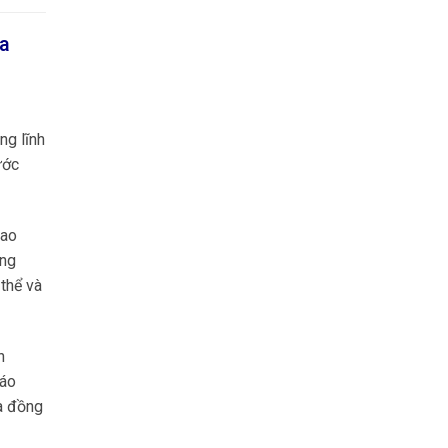
ưa
ng lĩnh
ước
cao
ông
thể và
n
 áo
a đồng