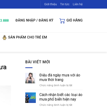
Giới thiệu
Tin tức
Liên hệ
3.888
ĐĂNG NHẬP / ĐĂNG KÝ
GIỎ HÀNG
SẢN PHẨM CHO TRẺ EM
BÀI VIẾT MỚI
mưa
Điệu đà ngày mưa với áo
mưa thời trang
Chức năng bình luận bị tắt
ở
Điệu
đà
Cách nhận biết các loại áo
ngày
mưa phổ biến hiện nay
mưa
Chức năng bình luận bị tắt
ở
với