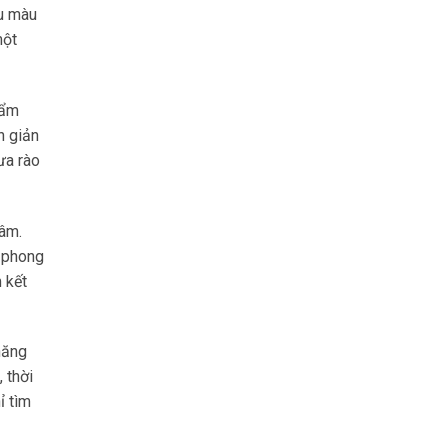
ều màu
một
hẩm
n giản
ưa rào
tâm.
à phong
 kết
năng
 thời
ỉ tìm