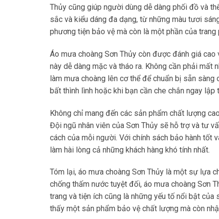
Thủy cũng giúp người dùng dễ dàng phối đồ và th
sắc và kiểu dáng đa dạng, từ những màu tươi sán
phương tiện bảo vệ mà còn là một phần của trang 
Áo mưa choàng Sơn Thủy còn được đánh giá cao với
này dễ dàng mặc và tháo ra. Không cần phải mất n
làm mưa choàng lên cơ thể để chuẩn bị sẵn sàng c
bất thình lình hoặc khi bạn cần che chắn ngay lập 
Không chỉ mang đến các sản phẩm chất lượng cao, 
Đội ngũ nhân viên của Sơn Thủy sẽ hỗ trợ và tư 
cách của mỗi người. Với chính sách bảo hành tốt 
làm hài lòng cả những khách hàng khó tính nhất.
Tóm lại, áo mưa choàng Sơn Thủy là một sự lựa ch
chống thấm nước tuyệt đối, áo mưa choàng Sơn Thủ
trang và tiện ích cũng là những yếu tố nổi bật củ
thấy một sản phẩm bảo vệ chất lượng mà còn nhận 