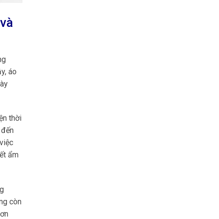
 và
ng
y, áo
gày
ện thời
 đến
việc
iết ẩm
ng
àng còn
Sơn