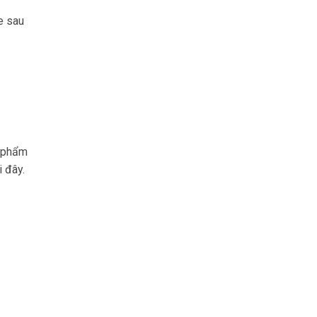
e sau
n phẩm
i đây.