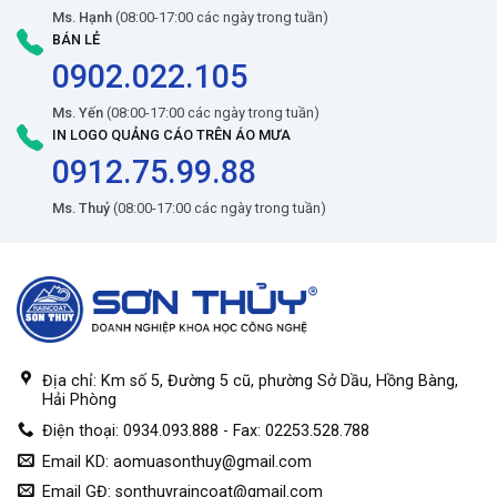
Ms. Hạnh
(08:00-17:00 các ngày trong tuần)
BÁN LẺ
0902.022.105
Ms. Yến
(08:00-17:00 các ngày trong tuần)
IN LOGO QUẢNG CÁO TRÊN ÁO MƯA
0912.75.99.88
Ms. Thuỷ
(08:00-17:00 các ngày trong tuần)
Địa chỉ: Km số 5, Đường 5 cũ, phường Sở Dầu, Hồng Bàng,
Hải Phòng
Điện thoại: 0934.093.888 - Fax: 02253.528.788
Email KD:
aomuasonthuy@gmail.com
Email GĐ:
sonthuyraincoat@gmail.com