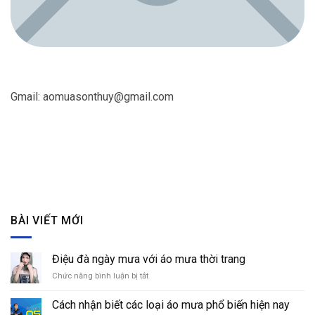
Gmail:
aomuasonthuy@gmail.com
BÀI VIẾT MỚI
Điệu đà ngày mưa với áo mưa thời trang
Chức năng bình luận bị tắt
ở
Điệu
đà
Cách nhận biết các loại áo mưa phổ biến hiện nay
ngày