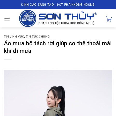
Skip
ĐỈNH CAO SÁNG TẠO - ĐỘT PHÁ KHÔNG NGỪNG
to
content
TIN LĨNH VỰC
,
TIN TỨC CHUNG
Áo mưa bộ tách rời giúp cơ thể thoải mái
khi đi mưa