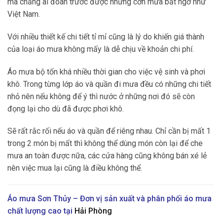
mà chẳng ai đoán trước được những cơn mưa bất ngờ như
Việt Nam.
Với nhiều thiết kế chi tiết tỉ mỉ cũng là lý do khiến giá thành
của loại áo mưa không mấy là dễ chịu về khoản chi phí.
Áo mưa bộ tốn khá nhiều thời gian cho việc vệ sinh và phơi
khô. Trong từng lớp áo và quần đi mưa đều có những chi tiết
nhỏ nên nếu không để ý thì nước ở những nơi đó sẽ còn
đọng lại cho dù đã được phơi khô.
Sẽ rất rắc rối nếu áo và quần để riêng nhau. Chỉ cần bị mất 1
trong 2 món bị mất thì không thể dùng món còn lại để che
mưa an toàn được nữa, các cửa hàng cũng không bán xé lẻ
nên việc mua lại cũng là điều không thể.
Áo mưa Sơn Thủy – Đơn vị sản xuất và phân phối áo mưa
chất lượng cao tại
Hải Phòng