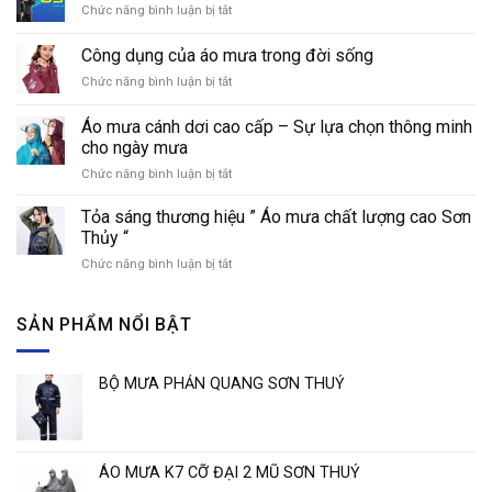
Chức năng bình luận bị tắt
ở
mưa
Cách
với
nhận
áo
Công dụng của áo mưa trong đời sống
biết
mưa
Chức năng bình luận bị tắt
ở
các
thời
Công
loại
trang
dụng
áo
Áo mưa cánh dơi cao cấp – Sự lựa chọn thông minh
của
mưa
cho ngày mưa
áo
phổ
Chức năng bình luận bị tắt
ở
mưa
biến
Áo
trong
hiện
mưa
đời
Tỏa sáng thương hiệu ” Áo mưa chất lượng cao Sơn
nay
cánh
sống
Thủy “
dơi
Chức năng bình luận bị tắt
ở
cao
Tỏa
cấp
sáng
–
thương
SẢN PHẨM NỔI BẬT
Sự
hiệu
lựa
”
chọn
Áo
thông
BỘ MƯA PHẢN QUANG SƠN THUỶ
mưa
minh
chất
cho
lượng
ngày
cao
mưa
Sơn
ÁO MƯA K7 CỠ ĐẠI 2 MŨ SƠN THUỶ
Thủy