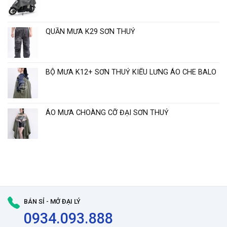
“
QUẦN MƯA K29 SƠN THUỶ
BỘ MƯA K12+ SƠN THUỶ KIỂU LƯNG ÁO CHE BALO
ÁO MƯA CHOÀNG CỠ ĐẠI SƠN THUỶ
BÁN SỈ - MỞ ĐẠI LÝ
0934.093.888