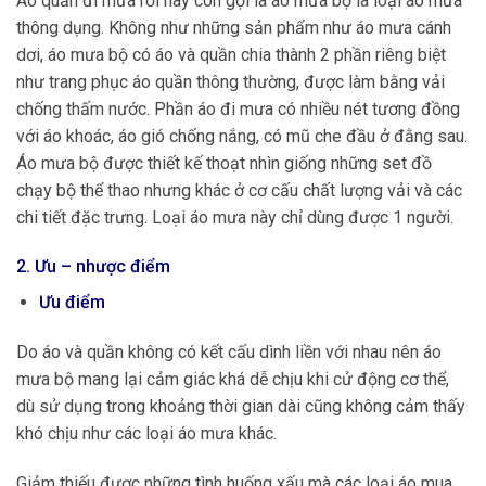
Áo quần đi mưa rời hay còn gọi là áo mưa bộ là loại áo mưa
thông dụng. Không như những sản phẩm như áo mưa cánh
dơi, áo mưa bộ có áo và quần chia thành 2 phần riêng biệt
như trang phục áo quần thông thường, được làm bằng vải
chống thấm nước. Phần áo đi mưa có nhiều nét tương đồng
với áo khoác, áo gió chống nắng, có mũ che đầu ở đằng sau.
Áo mưa bộ được thiết kế thoạt nhìn giống những set đồ
chạy bộ thể thao nhưng khác ở cơ cấu chất lượng vải và các
chi tiết đặc trưng. Loại áo mưa này chỉ dùng được 1 người.
2. Ưu – nhược điểm
Ưu điểm
Do áo và quần không có kết cấu dình liền với nhau nên áo
mưa bộ mang lại cảm giác khá dễ chịu khi cử động cơ thể,
dù sử dụng trong khoảng thời gian dài cũng không cảm thấy
khó chịu như các loại áo mưa khác.
Giảm thiếu được những tình huống xấu mà các loại áo mua