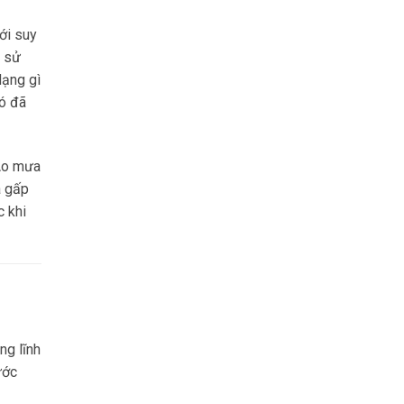
ới suy
i sử
dạng gì
đó đã
 Áo mưa
à gấp
c khi
ng lĩnh
ước