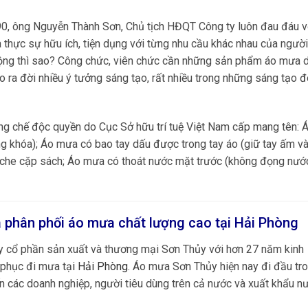
0, ông Nguyễn Thành Sơn, Chủ tịch HĐQT Công ty luôn đau đáu v
hực sự hữu ích, tiện dụng với từng nhu cầu khác nhau của ngườ
 động thì sao? Công chức, viên chức cần những sản phẩm áo mưa 
 ra đời nhiều ý tưởng sáng tạo, rất nhiều trong những sáng tạo 
áng chế độc quyền do Cục Sở hữu trí tuệ Việt Nam cấp mang tên:
 khóa); Áo mưa có bao tay dấu được trong tay áo (giữ tay ấm v
g che cặp sách; Áo mưa có thoát nước mặt trước (không đọng nướ
 phân phối áo mưa chất lượng cao tại
Hải Phòng
ty cổ phần sản xuất và thương mại Sơn Thủy với hơn 27 năm kinh
 phục đi mưa tạ
i
Hải Phòng
.
Áo mưa Sơn Thủy hiện nay đi đầu tro
 các doanh nghiệp, người tiêu dùng trên cả nước và xuất khẩu n