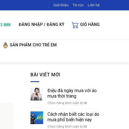
Giới thiệu
Tin tức
Liên hệ
3.888
ĐĂNG NHẬP / ĐĂNG KÝ
GIỎ HÀNG
SẢN PHẨM CHO TRẺ EM
BÀI VIẾT MỚI
Điệu đà ngày mưa với áo
mưa thời trang
Chức năng bình luận bị tắt
ở
Điệu
đà
Cách nhận biết các loại áo
ngày
mưa phổ biến hiện nay
mưa
Chức năng bình luận bị tắt
ở
với