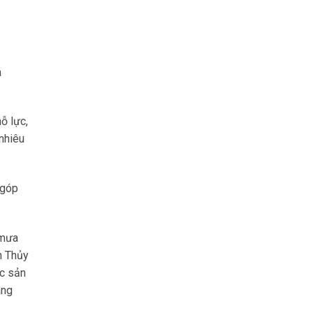
à
ỗ lực,
 nhiêu
 góp
 mưa
n Thủy
ác sản
àng