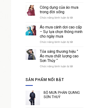
Cách
áo
nhận
Công dụng của áo mưa
mưa
biết
thời
trong đời sống
các
trang
Chức năng bình luận bị tắt
ở
loại
Công
áo
dụng
Áo mưa cánh dơi cao cấp
mưa
của
phổ
– Sự lựa chọn thông minh
áo
biến
cho ngày mưa
mưa
hiện
Chức năng bình luận bị tắt
ở
trong
nay
Áo
đời
mưa
sống
Tỏa sáng thương hiệu ”
cánh
Áo mưa chất lượng cao
dơi
Sơn Thủy “
cao
Chức năng bình luận bị tắt
ở
cấp
Tỏa
–
sáng
Sự
thương
SẢN PHẨM NỔI BẬT
lựa
hiệu
chọn
”
thông
Áo
minh
BỘ MƯA PHẢN QUANG
mưa
cho
SƠN THUỶ
chất
ngày
lượng
mưa
cao