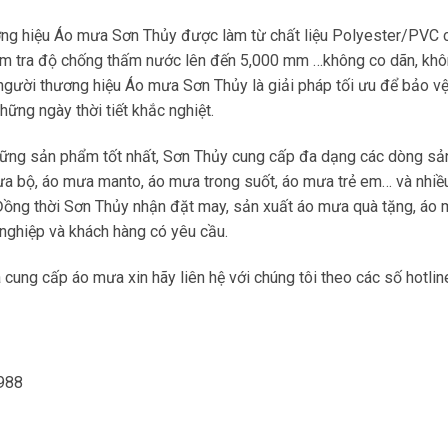
ng hiệu Áo mưa Sơn Thủy được làm từ chất liệu Polyester/PVC 
kiểm tra độ chống thấm nước lên đến 5,000 mm …không co dãn, kh
người thương hiệu Áo mưa Sơn Thủy là giải pháp tối ưu để bảo v
hững ngày thời tiết khắc nghiệt.
hững sản phẩm tốt nhất, Sơn Thủy cung cấp đa dạng các dòng sả
a bộ, áo mưa manto, áo mưa trong suốt, áo mưa trẻ em… và nhiề
 Đồng thời Sơn Thủy nhận đặt may, sản xuất áo mưa quà tặng, áo
nghiệp và khách hàng có yêu cầu.
cung cấp áo mưa xin hãy liên hệ với chúng tôi theo các số hotlin
.988