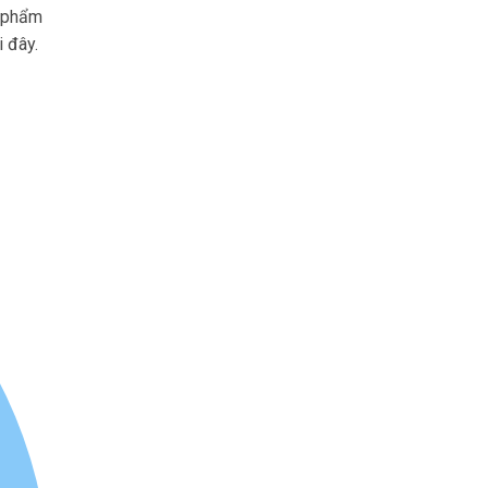
n phẩm
i đây.