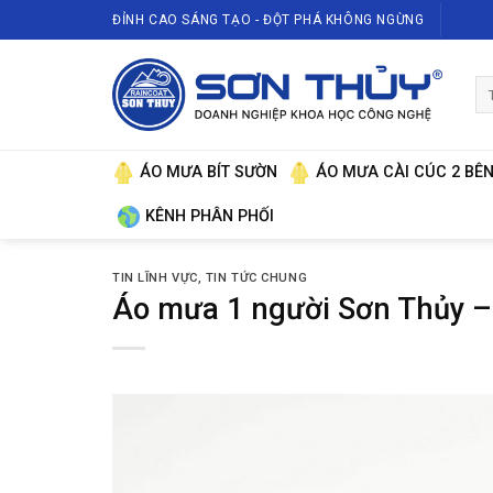
Skip
ĐỈNH CAO SÁNG TẠO - ĐỘT PHÁ KHÔNG NGỪNG
to
content
Tì
ki
ÁO MƯA BÍT SƯỜN
ÁO MƯA CÀI CÚC 2 BÊ
KÊNH PHÂN PHỐI
TIN LĨNH VỰC
,
TIN TỨC CHUNG
Áo mưa 1 người Sơn Thủy –