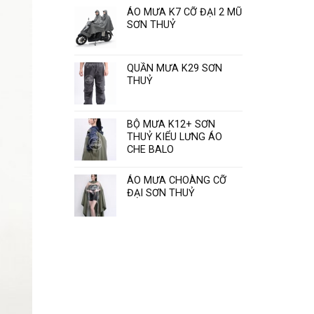
Sơn
ÁO MƯA K7 CỠ ĐẠI 2 MŨ
Thủy
SƠN THUỶ
“
QUẦN MƯA K29 SƠN
THUỶ
BỘ MƯA K12+ SƠN
THUỶ KIỂU LƯNG ÁO
CHE BALO
ÁO MƯA CHOÀNG CỠ
ĐẠI SƠN THUỶ