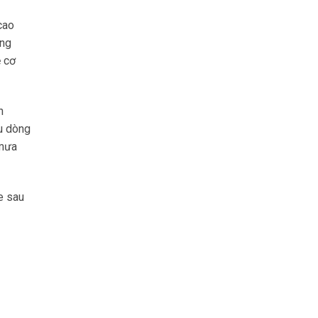
cao
ông
ệ cơ
n
u dòng
 mưa
e sau