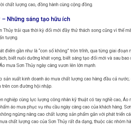
ười chất lượng cao, đồng hành cùng cộng đồng.
 – Những sáng tạo hữu ích
Thủy trải qua thời kỳ đổi mới đầy thử thách song cũng vì thế m
ấn tượng.
t điểm gần như là “con số không” tròn trĩnh, qua từng giai đoạn n
ách, biết nuôi dưỡng khát vọng, biết sáng tạo đổi mới và sau bao
y Áo mưa Sơn Thủy ngày càng vươn lên lớn mạnh.
ệp sản xuất kinh doanh áo mưa chất lượng cao hàng đầu cả nước;
 trên con đường hội nhập.
ên nghiệp cùng lực lượng công nhân kỹ thuật có tay nghề cao, Áo
phẩm áo mưa phục vụ nhu cầu ngày càng cao của khách hàng. Sơ
t; không ngừng nâng cao chất lượng sản phẩm gắn với phát triển c
mưa chất lượng cao của Sơn Thủy rất đa dạng, thuộc các nhóm h