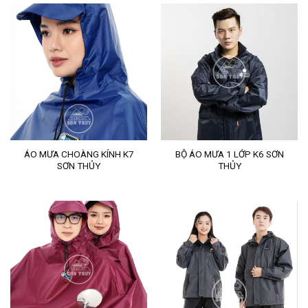
ÁO MƯA CHOÀNG KÍNH K7
BỘ ÁO MƯA 1 LỚP K6 SƠN
SƠN THỦY
THỦY