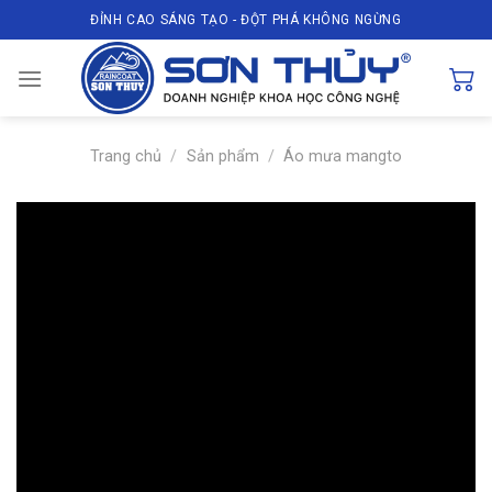
Skip
ĐỈNH CAO SÁNG TẠO - ĐỘT PHÁ KHÔNG NGỪNG
to
content
Trang chủ
/
Sản phẩm
/
Áo mưa mangto