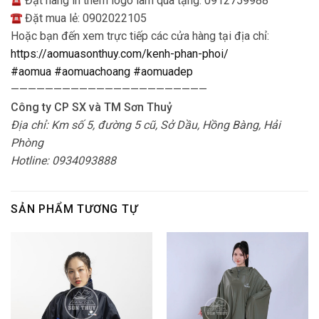
Đặt hàng in thêm logo làm quà tặng: 0912759988
Đặt mua lẻ: 0902022105
Hoặc bạn đến xem trực tiếp các cửa hàng tại địa chỉ:
https://aomuasonthuy.com/kenh-phan-phoi/
#aomua
#aomuachoang
#aomuadep
———————————————————————
Công ty CP SX và TM Sơn Thuỷ
Địa chỉ: Km số 5, đường 5 cũ, Sở Dầu, Hồng Bàng, Hải
Phòng
Hotline: 0934093888
SẢN PHẨM TƯƠNG TỰ