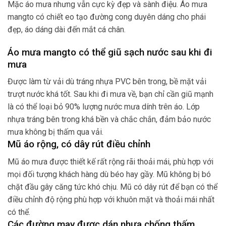
Mặc áo mưa nhưng vẫn cực kỳ đẹp và sành điệu. Áo mưa
mangto có chiết eo tạo đường cong duyên dáng cho phái
đẹp, áo dáng dài đến mắt cá chân.
Áo mưa mangto có thể giũ sạch nước sau khi đi
mưa
Được làm từ vải dù tráng nhựa PVC bên trong, bề mặt vải
trượt nước khá tốt. Sau khi đi mưa về, bạn chỉ cần giũ mạnh
là có thể loại bỏ 90% lượng nước mưa dính trên áo. Lớp
nhựa tráng bên trong khá bền và chắc chắn, đảm bảo nước
mưa không bị thấm qua vải.
Mũ áo rộng, có dây rút điều chỉnh
Mũ áo mưa được thiết kế rất rộng rãi thoải mái, phù hợp với
mọi đối tượng khách hàng dù béo hay gầy. Mũ không bị bó
chặt đầu gây căng tức khó chịu. Mũ có dây rút để bạn có thể
điều chỉnh độ rộng phù hợp với khuôn mặt và thoải mái nhất
có thể.
Các đường may được dán nhựa chống thấm