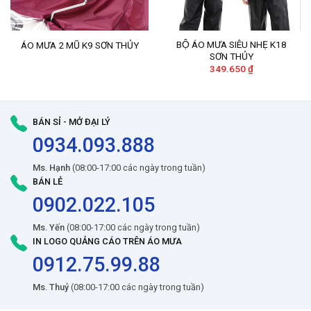
BỘ ÁO MƯA SIÊU NHẸ K18
ÁO MƯA 2 MŨ K9 SƠN THỦY
SƠN THỦY
349.650
₫
BÁN SỈ - MỞ ĐẠI LÝ
0934.093.888
Ms. Hạnh
(08:00-17:00 các ngày trong tuần)
BÁN LẺ
0902.022.105
Ms. Yến
(08:00-17:00 các ngày trong tuần)
IN LOGO QUẢNG CÁO TRÊN ÁO MƯA
0912.75.99.88
Ms. Thuỷ
(08:00-17:00 các ngày trong tuần)